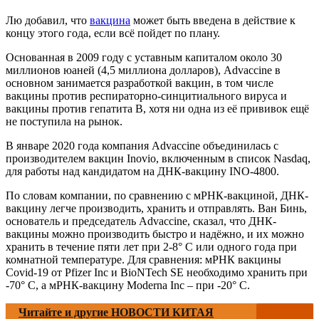
Лю добавил, что
вакцина
может быть введена в действие к
концу этого года, если всё пойдет по плану.
Основанная в 2009 году с уставным капиталом около 30
миллионов юаней (4,5 миллиона долларов), Advaccine в
основном занимается разработкой вакцин, в том числе
вакцины против респираторно-синцитиального вируса и
вакцины против гепатита B, хотя ни одна из её прививок ещё
не поступила на рынок.
В январе 2020 года компания Advaccine объединилась с
производителем вакцин Inovio, включенным в список Nasdaq,
для работы над кандидатом на ДНК-вакцину INO-4800.
По словам компании, по сравнению с мРНК-вакциной, ДНК-
вакцину легче производить, хранить и отправлять. Ван Бинь,
основатель и председатель Advaccine, сказал, что ДНК-
вакцины можно производить быстро и надёжно, и их можно
хранить в течение пяти лет при 2-8° C или одного года при
комнатной температуре. Для сравнения: мРНК вакцины
Covid-19 от Pfizer Inc и BioNTech SE необходимо хранить при
-70° C, а мРНК-вакцину Moderna Inc – при -20° C.
Читайте и другие НОВОСТИ КИТАЯ