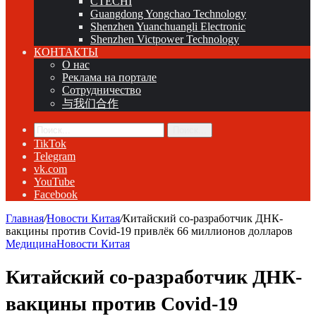
CTECHI
Guangdong Yongchao Technology
Shenzhen Yuanchuangli Electronic
Shenzhen Victpower Technology
КОНТАКТЫ
О нас
Реклама на портале
Сотрудничество
与我们合作
Поиск...
TikTok
Telegram
vk.com
YouTube
Facebook
Главная
/
Новости Китая
/
Китайский со-разработчик ДНК-
вакцины против Covid-19 привлёк 66 миллионов долларов
Медицина
Новости Китая
Китайский со-разработчик ДНК-
вакцины против Covid-19