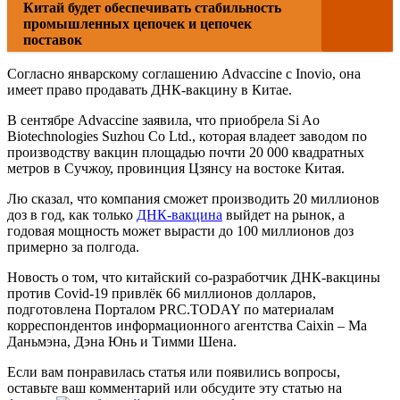
Китай будет обеспечивать стабильность
промышленных цепочек и цепочек
поставок
Согласно январскому соглашению Advaccine с Inovio, она
имеет право продавать ДНК-вакцину в Китае.
В сентябре Advaccine заявила, что приобрела Si Ao
Biotechnologies Suzhou Co Ltd., которая владеет заводом по
производству вакцин площадью почти 20 000 квадратных
метров в Сучжоу, провинция Цзянсу на востоке Китая.
Лю сказал, что компания сможет производить 20 миллионов
доз в год, как только
ДНК-вакцина
выйдет на рынок, а
годовая мощность может вырасти до 100 миллионов доз
примерно за полгода.
Новость о том, что китайский со-разработчик ДНК-вакцины
против Covid-19 привлёк 66 миллионов долларов,
подготовлена Порталом PRC.TODAY по материалам
корреспондентов информационного агентства Caixin – Ма
Даньмэна, Дэна Юнь и Тимми Шена.
Если вам понравилась статья или появились вопросы,
оставьте ваш комментарий или обсудите эту статью на