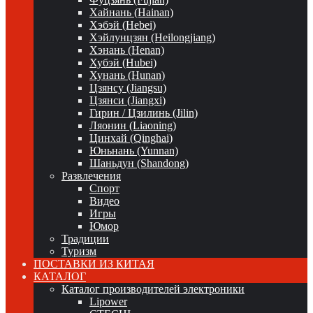
Хайнань (Hainan)
Хэбэй (Hebei)
Хэйлунцзян (Heilongjiang)
Хэнань (Henan)
Хубэй (Hubei)
Хунань (Hunan)
Цзянсу (Jiangsu)
Цзянси (Jiangxi)
Гирин / Цзилинь (Jilin)
Ляонин (Liaoning)
Цинхай (Qinghai)
Юньнань (Yunnan)
Шаньдун (Shandong)
Развлечения
Спорт
Видео
Игры
Юмор
Традиции
Туризм
ПОСТАВКИ ИЗ КИТАЯ
КАТАЛОГ
Каталог производителей электроники
Lipower