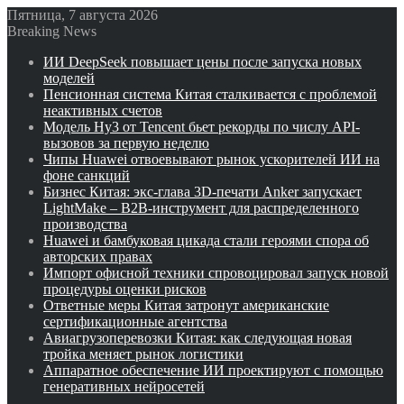
Пятница, 7 августа 2026
Breaking News
ИИ DeepSeek повышает цены после запуска новых
моделей
Пенсионная система Китая сталкивается с проблемой
неактивных счетов
Модель Hy3 от Tencent бьет рекорды по числу API-
вызовов за первую неделю
Чипы Huawei отвоевывают рынок ускорителей ИИ на
фоне санкций
Бизнес Китая: экс-глава 3D-печати Anker запускает
LightMake – B2B-инструмент для распределенного
производства
Huawei и бамбуковая цикада стали героями спора об
авторских правах
Импорт офисной техники спровоцировал запуск новой
процедуры оценки рисков
Ответные меры Китая затронут американские
сертификационные агентства
Авиагрузоперевозки Китая: как следующая новая
тройка меняет рынок логистики
Аппаратное обеспечение ИИ проектируют с помощью
генеративных нейросетей