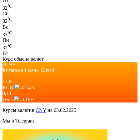
Пт
℃
32
Сб
℃
32
Вс
℃
33
Пн
℃
32
Вт
Курс обмена валют
1CNY
Китайский юань.
Китай
=
13,85
RUB
–0,14
%
0,14
USD
–0,16
%
Курсы валют в
CNY
на 03.02.2025
Мы в Telegram