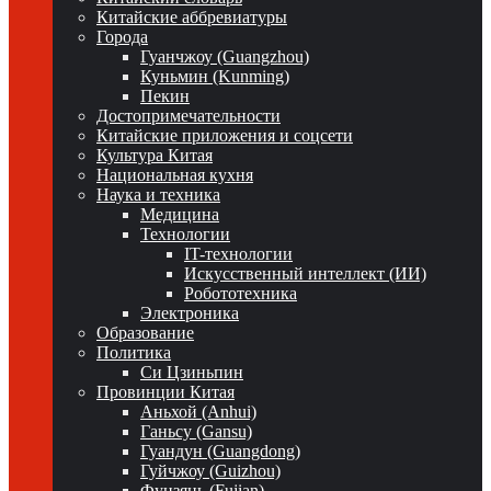
Китайские аббревиатуры
Города
Гуанчжоу (Guangzhou)
Куньмин (Kunming)
Пекин
Достопримечательности
Китайские приложения и соцсети
Культура Китая
Национальная кухня
Наука и техника
Медицина
Технологии
IT-технологии
Искусственный интеллект (ИИ)
Робототехника
Электроника
Образование
Политика
Си Цзиньпин
Провинции Китая
Аньхой (Anhui)
Ганьсу (Gansu)
Гуандун (Guangdong)
Гуйчжоу (Guizhou)
Фуцзянь (Fujian)