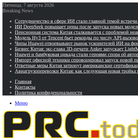
Пятница, 7 августа 2026
Breaking News
Сотрудничество в сфере ИИ стало главной темой встреч
ИИ DeepSeek повышает цены после запуска новых модел
Пенсионная система Китая сталкивается с проблемой не
Модель Hy3 от Tencent бьет рекорды по числу API-вызов
Чипы Huawei отвоевывают рынок ускорителей ИИ на фо
Бизнес Китая: экс-глава 3D-печати Anker запускает Ligh
Huawei и бамбуковая цикада стали героями спора об авто
Импорт офисной техники спровоцировал запуск новой п
Ответные меры Китая затронут американские сертифика
Авиагрузоперевозки Китая: как следующая новая тройка
Главная
Контакты
Политика конфиденциальности
Меню