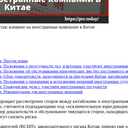
тая: влияние на иностранные компании в Китае
я: Предисловие
я: Положение о подсудности дел, в которых участвуют иностранны
я: Положение об обслуживании юридических лиц без постоянного м
: Сбор доказательств, находящихся за пределами Китая, китайски
я: Положения о признании и исполнении решений иностранных суд
я: Гражданские дела с участием иностранных государств
я: Рекомендации для иностранных компаний
упрощает рассмотрение споров между китайскими и иностранным
ами, считаются подпадающими под «исключительную юрисдикцию»
бор доказательств и обслуживание тяжущихся сторон, находящих
гут снизить риски.
авителей (ВСНП), законодательного органа Китая, принял еще 