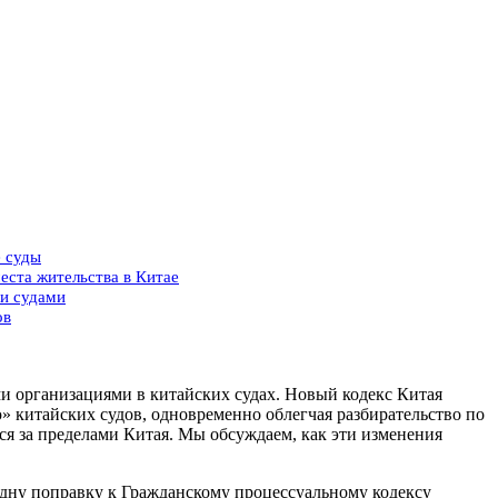
е суды
еста жительства в Китае
ми судами
ов
и организациями в китайских судах. Новый кодекс Китая
 китайских судов, одновременно облегчая разбирательство по
ся за пределами Китая. Мы обсуждаем, как эти изменения
одну поправку к Гражданскому процессуальному кодексу