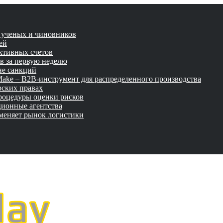
и ученых и чиновников
ей
активных счетов
ов за первую неделю
не санкций
tMake – B2B-инструмент для распределенного производства
рских правах
роцедуры оценки рисков
ционные агентства
 меняет рынок логистики