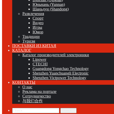
Юньнань (Yunnan)
Шаньдун (Shandong)
Развлечения
Спорт
Видео
Игры
Юмор
Традиции
Туризм
ПОСТАВКИ ИЗ КИТАЯ
КАТАЛОГ
Каталог производителей электроники
Lipower
CTECHI
Guangdong Yongchao Technology
Shenzhen Yuanchuangli Electronic
Shenzhen Victpower Technology
КОНТАКТЫ
О нас
Реклама на портале
Сотрудничество
与我们合作
Поиск...