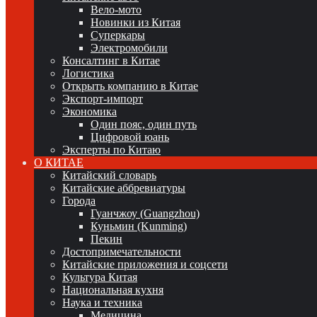
Вело-мото
Новинки из Китая
Суперкары
Электромобили
Консалтинг в Китае
Логистика
Открыть компанию в Китае
Экспорт-импорт
Экономика
Один пояс, один путь
Цифровой юань
Эксперты по Китаю
О КИТАЕ
Китайский словарь
Китайские аббревиатуры
Города
Гуанчжоу (Guangzhou)
Куньмин (Kunming)
Пекин
Достопримечательности
Китайские приложения и соцсети
Культура Китая
Национальная кухня
Наука и техника
Медицина