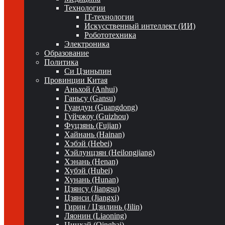
Технологии
IT-технологии
Искусственный интеллект (ИИ)
Робототехника
Электроника
Образование
Политика
Си Цзиньпин
Провинции Китая
Аньхой (Anhui)
Ганьсу (Gansu)
Гуандун (Guangdong)
Гуйчжоу (Guizhou)
Фуцзянь (Fujian)
Хайнань (Hainan)
Хэбэй (Hebei)
Хэйлунцзян (Heilongjiang)
Хэнань (Henan)
Хубэй (Hubei)
Хунань (Hunan)
Цзянсу (Jiangsu)
Цзянси (Jiangxi)
Гирин / Цзилинь (Jilin)
Ляонин (Liaoning)
Цинхай (Qinghai)