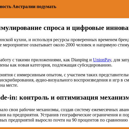
ность Австралии подумать
мулирование спроса и цифровые иннов
инской кухни, и используя ресурсы проверенных временем бренд
е мероприятие охватывает около 2000 человек и напрямую стиму
аботу с такими приложениями, как Dianping и
UnionPay
, для за
влены как новая категория, подлежащая субсидированию.
риятия с иммерсивным опытом, с участием таких представитель
анскрибирования, аудио-визуального воспроизведения и игр в см
на месте.
de-in: контроль и оптимизация механиз
ало свои рабочие механизмы, создав систему ежемесячных аван
ия на предприятия. Устранив географические ограничения и по
ых предприятий выросло почти на 90 процентов по сравнению с 