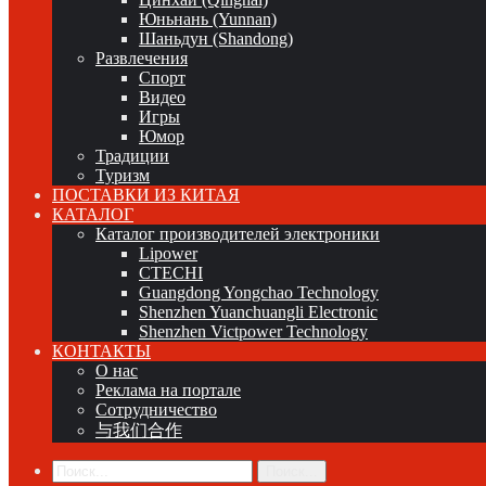
Юньнань (Yunnan)
Шаньдун (Shandong)
Развлечения
Спорт
Видео
Игры
Юмор
Традиции
Туризм
ПОСТАВКИ ИЗ КИТАЯ
КАТАЛОГ
Каталог производителей электроники
Lipower
CTECHI
Guangdong Yongchao Technology
Shenzhen Yuanchuangli Electronic
Shenzhen Victpower Technology
КОНТАКТЫ
О нас
Реклама на портале
Сотрудничество
与我们合作
Поиск...