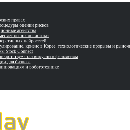
рских правах
роцедуры оценки рисков
ционные агентства
 меняет рынок логистики
неративных нейросетей
улирование, кризис в Корее, технологические прорывы и рыно
ы Stock Connect
банкротству» стал вирусным феноменом
ии для бизнеса
 инновациям и робототехнике