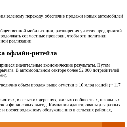
твия зеленому переходу, обеспечив продажи новых автомобилей
 общественной мобилизации, расширения участия предприятий
продолжать совместные проверки, чтобы эти политики
нной реализации.
ка офлайн-ритейла
принеся значительные экономические результаты. Путем
рычага. В автомобильном секторе более 52 000 потребителей
ей).
величив объем продаж выше отметки в 10 млрд юаней (~ 117
иятиях, в сельских деревнях, жилых сообществах, школьных
док и финансовых выгод. Кампании адаптированы для разных
ке и послепродажному обслуживанию в сельских районах,