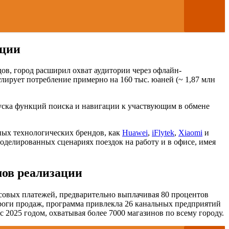
ации
ов, город расширил охват аудитории через офлайн-
лирует потребление примерно на 160 тыс. юаней (~ 1,87 млн
пуска функций поиска и навигации к участвующим в обмене
ных технологических брендов, как
Huawei
,
iFlytek
,
Xiaomi
и
оделированных сценариях поездок на работу и в офисе, имея
мов реализации
совых платежей, предварительно выплачивая 80 процентов
роги продаж, программа привлекла 26 канальных предприятий
2025 годом, охватывая более 7000 магазинов по всему городу.