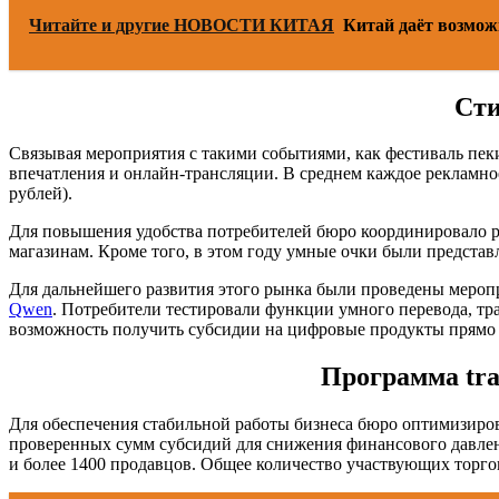
Читайте и другие НОВОСТИ КИТАЯ
Китай даёт возмож
Сти
Связывая мероприятия с такими событиями, как фестиваль пек
впечатления и онлайн-трансляции. В среднем каждое рекламно
рублей).
Для повышения удобства потребителей бюро координировало р
магазинам. Кроме того, в этом году умные очки были предста
Для дальнейшего развития этого рынка были проведены мероп
Qwen
. Потребители тестировали функции умного перевода, тр
возможность получить субсидии на цифровые продукты прямо 
Программа tra
Для обеспечения стабильной работы бизнеса бюро оптимизиров
проверенных сумм субсидий для снижения финансового давлен
и более 1400 продавцов. Общее количество участвующих торгов