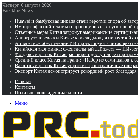
Четверг, 6 августа 2026
Breaking News
Huawei и бамбуковая цикада стали героями спора об авто
Импорт офисной техники спровоцировал запуск новой п
Ответные меры Китая затронут американские сертифика
Авиагрузоперевозки Китая: как следующая новая тройка
Аппаратное обеспечение ИИ проектируют с помощью ге
Китайская экономика: еженедельный дайджест — ИИ-рег
Фондовый рынок Китая расширяет доступ через программ
Средний класс Китая на грани: «Набор из семи шагов к 
Валютный рынок Китая упростит трансграничные операц
Экспорт Китая демонстрирует рекордный рост благодаря
Главная
Контакты
Политика конфиденциальности
Меню