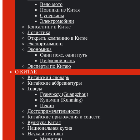
Вело-мото
Новинки из Китая
Суперкары
Электромобили
Консалтинг в Китае
Логистика
Открыть компанию в Китае
Экспорт-импорт
Экономика
Один пояс, один путь
Цифровой юань
Эксперты по Китаю
О КИТАЕ
Китайский словарь
Китайские аббревиатуры
Города
Гуанчжоу (Guangzhou)
Куньмин (Kunming)
Пекин
Достопримечательности
Китайские приложения и соцсети
Культура Китая
Национальная кухня
Наука и техника
Медицина