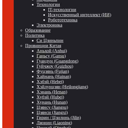
Технологии
IT-технологии
Искусственный интеллект (ИИ)
Робототехника
Электроника
Образование
Политика
Си Цзиньпин
Провинции Китая
Аньхой (Anhui)
Ганьсу (Gansu)
Гуандун (Guangdong)
Гуйчжоу (Guizhou)
Фуцзянь (Fujian)
Хайнань (Hainan)
Хэбэй (Hebei)
Хэйлунцзян (Heilongjiang)
Хэнань (Henan)
Хубэй (Hubei)
Хунань (Hunan)
Цзянсу (Jiangsu)
Цзянси (Jiangxi)
Гирин / Цзилинь (Jilin)
Ляонин (Liaoning)
Цинхай (Qinghai)