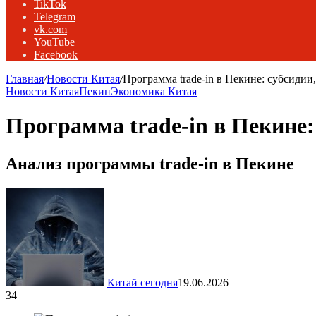
TikTok
Telegram
vk.com
YouTube
Facebook
Главная
/
Новости Китая
/
Программа trade-in в Пекине: субсиди
Новости Китая
Пекин
Экономика Китая
Программа trade-in в Пекине
Анализ программы trade-in в Пекине
Китай сегодня
19.06.2026
34