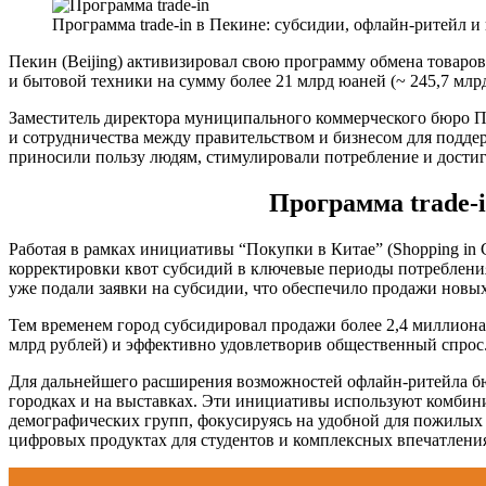
Программа trade-in в Пекине: субсидии, офлайн-ритейл 
Пекин (Beijing) активизировал свою программу обмена товаров
и бытовой техники на сумму более 21 млрд юаней (~ 245,7 млр
Заместитель директора муниципального коммерческого бюро П
и сотрудничества между правительством и бизнесом для подде
приносили пользу людям, стимулировали потребление и достиг
Программа trade-
Работая в рамках инициативы “Покупки в Китае” (Shopping in 
корректировки квот субсидий в ключевые периоды потребления
уже подали заявки на субсидии, что обеспечило продажи новых
Тем временем город субсидировал продажи более 2,4 миллион
млрд рублей) и эффективно удовлетворив общественный спрос
Для дальнейшего расширения возможностей офлайн-ритейла бю
городках и на выставках. Эти инициативы используют комби
демографических групп, фокусируясь на удобной для пожилых
цифровых продуктах для студентов и комплексных впечатления