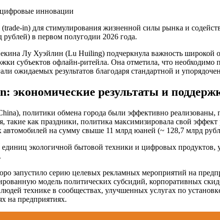
и цифровые инновации
 (trade-in) для стимулирования жизненной силы рынка и содейс
д рублей) в первом полугодии 2026 года.
екина Лу Хуэйлин (Lu Huiling) подчеркнула важность широкой
ржки субъектов офлайн-ритейла. Она отметила, что необходимо 
али ожидаемых результатов благодаря стандартной и упорядоче
in: экономические результаты и поддерж
China), политики обмена города были эффективно реализованы, 
, такие как праздники, политика максимизировала свой эффект 
 автомобилей на сумму свыше 11 млрд юаней (~ 128,7 млрд рубл
а единиц экологичной бытовой техники и цифровых продуктов, у
.
ро запустило серию целевых рекламных мероприятий на предпр
нированную модель политических субсидий, корпоративных ски
 людей технике в сообществах, улучшенных услугах по установ
х на предприятиях.