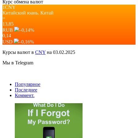
Курс обмена валют
1CNY
Китайский юань.
Китай
=
13,85
RUB
–0,14
%
0,14
USD
–0,16
%
Курсы валют в
CNY
на 03.02.2025
Мы в Telegram
Популярное
Последнее
Коммент.