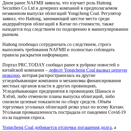
Днем ранее NAFMII заявила, что изучает роль Haitong
Securities Co Ltd и дочерних компаний в предполагаемом
незаконном выпуске облигаций Yongcheng Coal. Регулятор
заявил, что Haitong, занимающий шестое место среди
андеррайтеров облигаций в Китае по стоимости, также
находится под следствием по подозрению в манипулировании
рынком.
Haitong пообещал сотрудничать со следствием, строго
выполнять требования NAFMII и полностью соблюдать
правила раскрытия информации.
Портал PRC.TODAY сообщал ранее в рубрике новостей о
китайской компании –
дефолт Yongcheng Coal вызвал цепную
реакцию
, которая распространилась на другие
угледобывающие компании и механизмы финансирования
местных органов власти в других провинциях.
Угледобывающие предприятия в провинциях Шаньси и
Хэбэй, либо отменили планы выпуска облигаций, либо
снизили целевые показатели по сбору средств. Объём
торгуемых угольных облигаций резко упал по всему Китаю.
Угольная промышленность пострадала от пандемии Covid-19
из-за падения спроса.
Yongcheng Coal добивается отсрочки погашения долга
, а