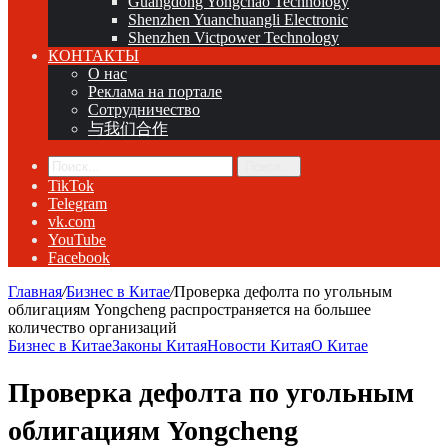
Guangdong Yongchao Technology
Shenzhen Yuanchuangli Electronic
Shenzhen Victpower Technology
КОНТАКТЫ
О нас
Реклама на портале
Сотрудничество
与我们合作
Поиск...
TikTok
Telegram
vk.com
YouTube
Facebook
Главная
/
Бизнес в Китае
/
Проверка дефолта по угольным
облигациям Yongcheng распространяется на большее
количество организаций
Бизнес в Китае
Законы Китая
Новости Китая
О Китае
Проверка дефолта по угольным
облигациям Yongcheng