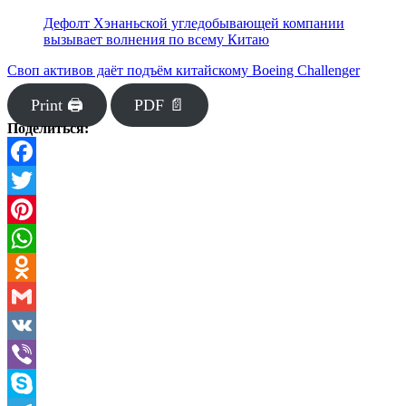
Дефолт Хэнаньской угледобывающей компании
вызывает волнения по всему Китаю
Своп активов даёт подъём китайскому Boeing Challenger
Print 🖨
PDF 📄
Поделиться:
Facebook
Twitter
Pinterest
WhatsApp
Odnoklassniki
Gmail
VK
Viber