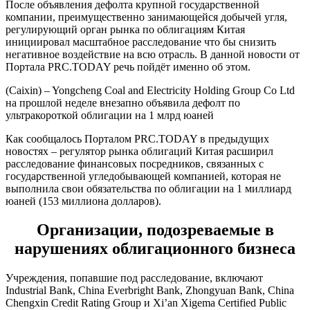
После объявления дефолта крупной государственной
компании, преимущественно занимающейся добычей угля,
регулирующий орган рынка по облигациям Китая
инициировал масштабное расследование что бы снизить
негативное воздействие на всю отрасль. В данной новости от
Портала PRC.TODAY речь пойдёт именно об этом.
(Caixin) – Yongcheng Coal and Electricity Holding Group Co Ltd
на прошлой неделе внезапно объявила дефолт по
ультракороткой облигации на 1 млрд юаней
Как сообщалось Порталом PRC.TODAY в предыдущих
новостях – регулятор рынка облигаций Китая расширил
расследование финансовых посредников, связанных с
государственной угледобывающей компанией, которая не
выполнила свои обязательства по облигации на 1 миллиард
юаней (153 миллиона долларов).
Организации, подозреваемые в
нарушениях облигационного бизнеса
Учреждения, попавшие под расследование, включают
Industrial Bank, China Everbright Bank, Zhongyuan Bank, China
Chengxin Credit Rating Group и Xi’an Xigema Certified Public