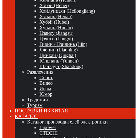
Хэбэй (Hebei)
Хэйлунцзян (Heilongjiang)
Хэнань (Henan)
Хубэй (Hubei)
Хунань (Hunan)
Цзянсу (Jiangsu)
Цзянси (Jiangxi)
Гирин / Цзилинь (Jilin)
Ляонин (Liaoning)
Цинхай (Qinghai)
Юньнань (Yunnan)
Шаньдун (Shandong)
Развлечения
Спорт
Видео
Игры
Юмор
Традиции
Туризм
ПОСТАВКИ ИЗ КИТАЯ
КАТАЛОГ
Каталог производителей электроники
Lipower
CTECHI