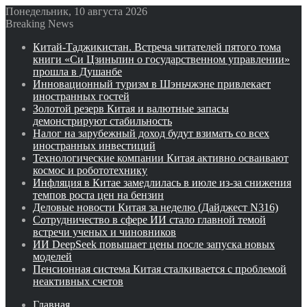
Понедельник, 10 августа 2026
Breaking News
Китай-Таджикистан. Встреча читателей пятого тома
книги «Си Цзиньпин о государственном управлении»
прошла в Душанбе
Инновационный туризм в Шэньчжэне привлекает
иностранных гостей
Золотой резерв Китая и валютные запасы
демонстрируют стабильность
Налог на зарубежный доход будут взимать со всех
иностранных инвестиций
Технологические компании Китая активно осваивают
космос и робототехнику
Инфляция в Китае замедлилась в июле из-за снижения
темпов роста цен на бензин
Деловые новости Китая за неделю (Дайджест N316)
Сотрудничество в сфере ИИ стало главной темой
встречи ученых и чиновников
ИИ DeepSeek повышает цены после запуска новых
моделей
Пенсионная система Китая сталкивается с проблемой
неактивных счетов
Главная