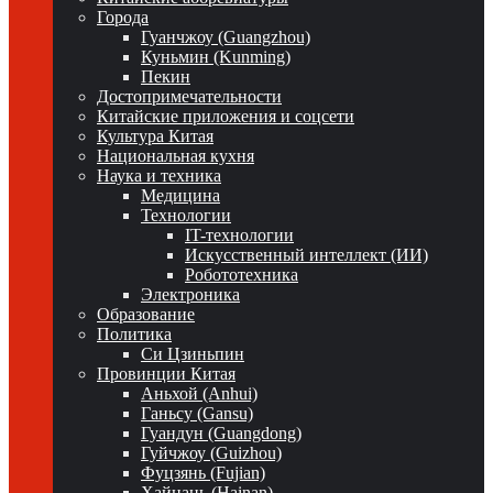
Города
Гуанчжоу (Guangzhou)
Куньмин (Kunming)
Пекин
Достопримечательности
Китайские приложения и соцсети
Культура Китая
Национальная кухня
Наука и техника
Медицина
Технологии
IT-технологии
Искусственный интеллект (ИИ)
Робототехника
Электроника
Образование
Политика
Си Цзиньпин
Провинции Китая
Аньхой (Anhui)
Ганьсу (Gansu)
Гуандун (Guangdong)
Гуйчжоу (Guizhou)
Фуцзянь (Fujian)
Хайнань (Hainan)