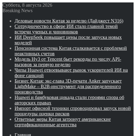
Суббота, 8 августа 2026
Breaking News
Деловые новости Китая за неделю (Дайджест N316)
Сотрудничество в сфере ИИ стало главной темой
встречи ученых и чиновников
ИИ DeepSeek повышает цены после запуска новых
моделей
Пенсионная система Китая сталкивается с проблемой
неактивных счетов
Модель Hy3 от Tencent бьет рекорды по числу API-
вызовов за первую неделю
Чипы Huawei отвоевывают рынок ускорителей ИИ на
фоне санкций
Бизнес Китая: экс-глава 3D-печати Anker запускает
LightMake – B2B-инструмент для распределенного
производства
Huawei и бамбуковая цикада стали героями спора об
авторских правах
Импорт офисной техники спровоцировал запуск новой
процедуры оценки рисков
Ответные меры Китая затронут американские
сертификационные агентства
Главная