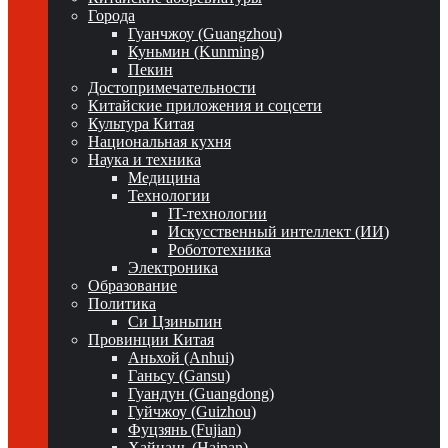
Города
Гуанчжоу (Guangzhou)
Куньмин (Kunming)
Пекин
Достопримечательности
Китайские приложения и соцсети
Культура Китая
Национальная кухня
Наука и техника
Медицина
Технологии
IT-технологии
Искусственный интеллект (ИИ)
Робототехника
Электроника
Образование
Политика
Си Цзиньпин
Провинции Китая
Аньхой (Anhui)
Ганьсу (Gansu)
Гуандун (Guangdong)
Гуйчжоу (Guizhou)
Фуцзянь (Fujian)
Хайнань (Hainan)