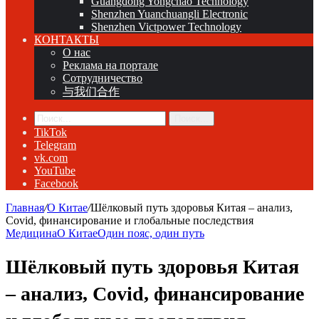
Guangdong Yongchao Technology
Shenzhen Yuanchuangli Electronic
Shenzhen Victpower Technology
КОНТАКТЫ
О нас
Реклама на портале
Сотрудничество
与我们合作
Поиск...
TikTok
Telegram
vk.com
YouTube
Facebook
Главная
/
О Китае
/
Шёлковый путь здоровья Китая – анализ,
Covid, финансирование и глобальные последствия
Медицина
О Китае
Один пояс, один путь
Шёлковый путь здоровья Китая
– анализ, Covid, финансирование