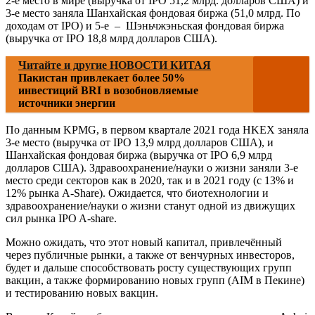
2-е место в мире (выручка от IPO 51,2 млрд. долларов США) и
3-е место заняла Шанхайская фондовая биржа (51,0 млрд. По
доходам от IPO) и 5-е – Шэньчжэньская фондовая биржа
(выручка от IPO 18,8 млрд долларов США).
Читайте и другие НОВОСТИ КИТАЯ
Пакистан привлекает более 50%
инвестиций BRI в возобновляемые
источники энергии
По данным KPMG, в первом квартале 2021 года HKEX заняла
3-е место (выручка от IPO 13,9 млрд долларов США), и
Шанхайская фондовая биржа (выручка от IPO 6,9 млрд
долларов США). Здравоохранение/науки о жизни заняли 3-е
место среди секторов как в 2020, так и в 2021 году (с 13% и
12% рынка A-Share). Ожидается, что биотехнологии и
здравоохранение/науки о жизни станут одной из движущих
сил рынка IPO A-share.
Можно ожидать, что этот новый капитал, привлечённый
через публичные рынки, а также от венчурных инвесторов,
будет и дальше способствовать росту существующих групп
вакцин, а также формированию новых групп (AIM в Пекине)
и тестированию новых вакцин.