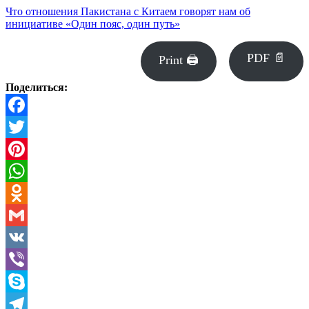
Что отношения Пакистана с Китаем говорят нам об
инициативе «Один пояс, один путь»
PDF 📄
Print 🖨
Поделиться:
Facebook
Twitter
Pinterest
WhatsApp
Odnoklassniki
Gmail
VK
Viber
Skype