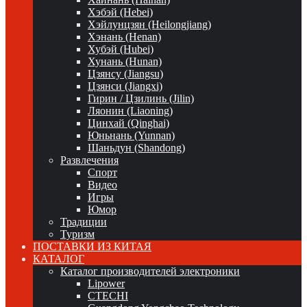
Хэбэй (Hebei)
Хэйлунцзян (Heilongjiang)
Хэнань (Henan)
Хубэй (Hubei)
Хунань (Hunan)
Цзянсу (Jiangsu)
Цзянси (Jiangxi)
Гирин / Цзилинь (Jilin)
Ляонин (Liaoning)
Цинхай (Qinghai)
Юньнань (Yunnan)
Шаньдун (Shandong)
Развлечения
Спорт
Видео
Игры
Юмор
Традиции
Туризм
ПОСТАВКИ ИЗ КИТАЯ
КАТАЛОГ
Каталог производителей электроники
Lipower
CTECHI