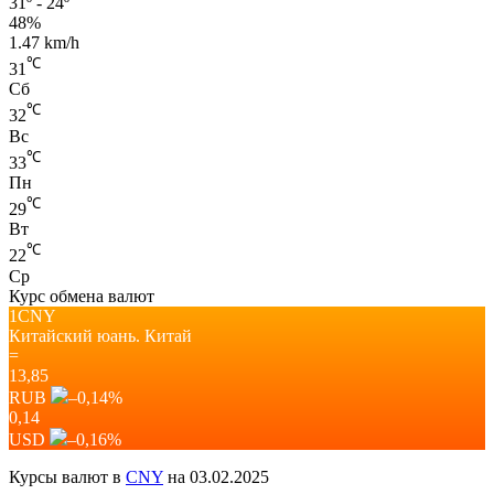
31º - 24º
48%
1.47 km/h
℃
31
Сб
℃
32
Вс
℃
33
Пн
℃
29
Вт
℃
22
Ср
Курс обмена валют
1CNY
Китайский юань.
Китай
=
13,85
RUB
–0,14
%
0,14
USD
–0,16
%
Курсы валют в
CNY
на 03.02.2025