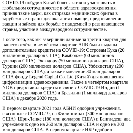
COVID-19 побудил Китай более активно участвовать в
глобальном сотрудничестве в области здравоохранения,
приняв такие меры, как отправка медицинских бригад в
зарубежные страны для оказания помощи, предоставление
вакцин и займов для борьбы с пандемией в развивающиеся
страны, участие в международном сотрудничестве.
После того, как мы завершили данные за третий квартал для
нашего отчёта, в четвёртом квартале AIIB были выданы
дополнительные кредиты на COVID-19: Островам Кука (20
миллионов долларов США), Камбодже (60 миллионов
долларов США), Эквадору (50 миллионов долларов США),
Турции (200 миллионов долларов США), Узбекистану (200
млн долларов США), а также выделение 30 млн долларов
США фонду Legend Capital Co. Ltd (Китай) для повышения
цифровизации здравоохранения. Также в четвёртом квартале
NDB предоставил кредиты в связи с COVID-19 Индии (1
миллиард долларов США) и Бразилии (1 миллиард долларов
США) в декабре 2020 года.
В первом квартале 2021 года АБИИ одобрил учреждения,
связанные с COVID-19, на Филиппинах (300 млн долларов
США), Шри-Ланке (180 млн долларов США) и Бангладеш, два
учреждения: одно на 260 млн долларов США и одно на 300
млн долларов США. В первом квартале НБР одобрил