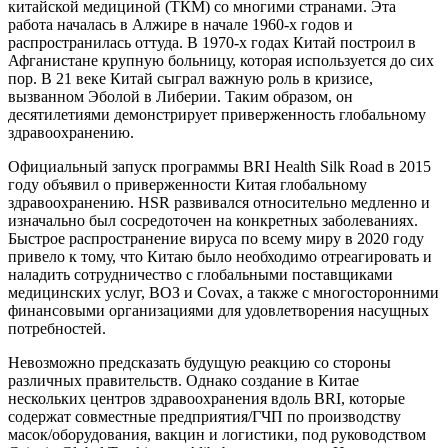
китайской медициной (ТКМ) со многими странами. Эта
работа началась в Алжире в начале 1960-х годов и
распространилась оттуда. В 1970-х годах Китай построил в
Афганистане крупную больницу, которая используется до сих
пор. В 21 веке Китай сыграл важную роль в кризисе,
вызванном Эболой в Либерии. Таким образом, он
десятилетиями демонстрирует приверженность глобальному
здравоохранению.
Официальный запуск программы BRI Health Silk Road в 2015
году объявил о приверженности Китая глобальному
здравоохранению. HSR развивался относительно медленно и
изначально был сосредоточен на конкретных заболеваниях.
Быстрое распространение вируса по всему миру в 2020 году
привело к тому, что Китаю было необходимо отреагировать и
наладить сотрудничество с глобальными поставщиками
медицинских услуг, ВОЗ и Covax, а также с многосторонними
финансовыми организациями для удовлетворения насущных
потребностей.
Невозможно предсказать будущую реакцию со стороны
различных правительств. Однако создание в Китае
нескольких центров здравоохранения вдоль BRI, которые
содержат совместные предприятия/ГЧП по производству
масок/оборудования, вакцин и логистики, под руководством