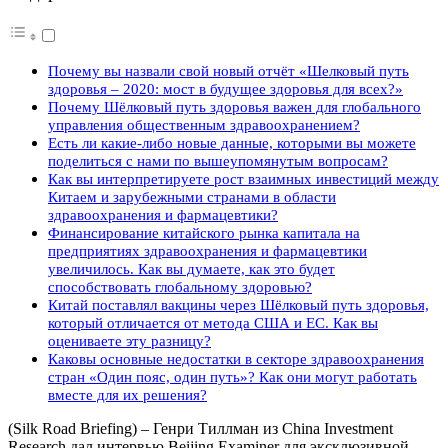
Почему вы назвали свой новый отчёт «Шелковый путь
здоровья – 2020: мост в будущее здоровья для всех?»
Почему Шёлковый путь здоровья важен для глобального
управления общественным здравоохранением?
Есть ли какие-либо новые данные, которыми вы можете
поделиться с нами по вышеупомянутым вопросам?
Как вы интерпретируете рост взаимных инвестиций между
Китаем и зарубежными странами в области
здравоохранения и фармацевтики?
Финансирование китайского рынка капитала на
предприятиях здравоохранения и фармацевтики
увеличилось. Как вы думаете, как это будет
способствовать глобальному здоровью?
Китай поставлял вакцины через Шёлковый путь здоровья,
который отличается от метода США и ЕС. Как вы
оцениваете эту разницу?
Каковы основные недостатки в секторе здравоохранения
стран «Один пояс, один путь»? Как они могут работать
вместе для их решения?
(Silk Road Briefing) – Генри Тиллман из China Investment
Research дал интервью Beijing Examiner для эксклюзивной