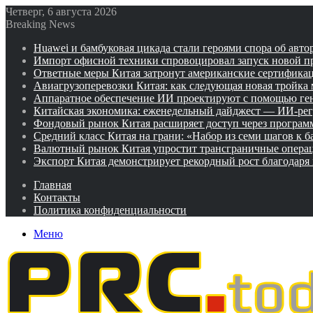
Четверг, 6 августа 2026
Breaking News
Huawei и бамбуковая цикада стали героями спора об авто
Импорт офисной техники спровоцировал запуск новой п
Ответные меры Китая затронут американские сертифика
Авиагрузоперевозки Китая: как следующая новая тройка
Аппаратное обеспечение ИИ проектируют с помощью ге
Китайская экономика: еженедельный дайджест — ИИ-рег
Фондовый рынок Китая расширяет доступ через программ
Средний класс Китая на грани: «Набор из семи шагов к 
Валютный рынок Китая упростит трансграничные операц
Экспорт Китая демонстрирует рекордный рост благодаря
Главная
Контакты
Политика конфиденциальности
Меню