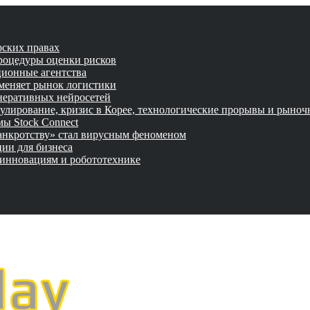
рских правах
роцедуры оценки рисков
ционные агентства
 меняет рынок логистики
неративных нейросетей
улирование, кризис в Корее, технологические прорывы и рыно
ы Stock Connect
банкротству» стал вирусным феноменом
ии для бизнеса
 инновациям и робототехнике