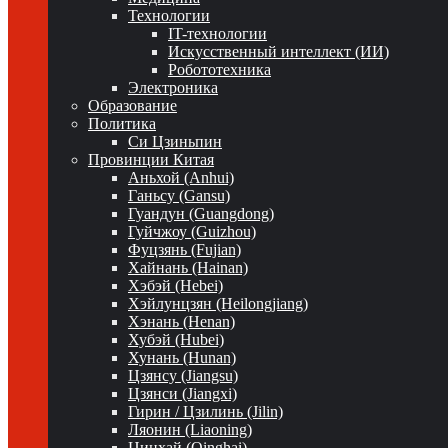
Технологии
IT-технологии
Искусственный интеллект (ИИ)
Робототехника
Электроника
Образование
Политика
Си Цзиньпин
Провинции Китая
Аньхой (Anhui)
Ганьсу (Gansu)
Гуандун (Guangdong)
Гуйчжоу (Guizhou)
Фуцзянь (Fujian)
Хайнань (Hainan)
Хэбэй (Hebei)
Хэйлунцзян (Heilongjiang)
Хэнань (Henan)
Хубэй (Hubei)
Хунань (Hunan)
Цзянсу (Jiangsu)
Цзянси (Jiangxi)
Гирин / Цзилинь (Jilin)
Ляонин (Liaoning)
Цинхай (Qinghai)