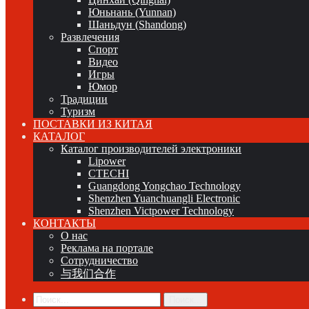
Юньнань (Yunnan)
Шаньдун (Shandong)
Развлечения
Спорт
Видео
Игры
Юмор
Традиции
Туризм
ПОСТАВКИ ИЗ КИТАЯ
КАТАЛОГ
Каталог производителей электроники
Lipower
CTECHI
Guangdong Yongchao Technology
Shenzhen Yuanchuangli Electronic
Shenzhen Victpower Technology
КОНТАКТЫ
О нас
Реклама на портале
Сотрудничество
与我们合作
Поиск...