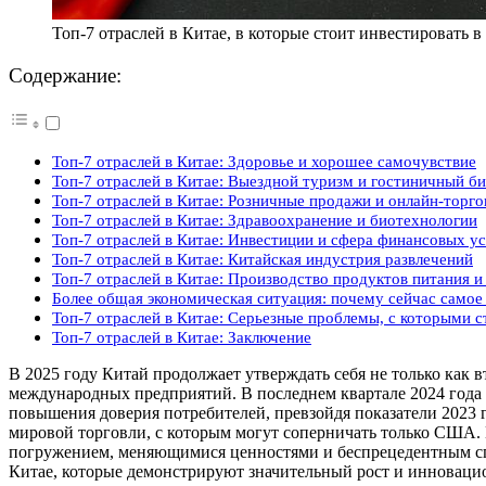
Топ-7 отраслей в Китае, в которые стоит инвестировать в
Содержание:
Топ-7 отраслей в Китае: Здоровье и хорошее самочувствие
Топ-7 отраслей в Китае: Выездной туризм и гостиничный би
Топ-7 отраслей в Китае: Розничные продажи и онлайн-торго
Топ-7 отраслей в Китае: Здравоохранение и биотехнологии
Топ-7 отраслей в Китае: Инвестиции и сфера финансовых ус
Топ-7 отраслей в Китае: Китайская индустрия развлечений
Топ-7 отраслей в Китае: Производство продуктов питания и
Более общая экономическая ситуация: почему сейчас самое
Топ-7 отраслей в Китае: Серьезные проблемы, с которыми 
Топ-7 отраслей в Китае: Заключение
В 2025 году Китай продолжает утверждать себя не только как
международных предприятий. В последнем квартале 2024 года
повышения доверия потребителей, превзойдя показатели 202
мировой торговли, с которым могут соперничать только США. 
погружением, меняющимися ценностями и беспрецедентным сп
Китае
,
которые
демонстрируют
значительный
рост
и
инновац