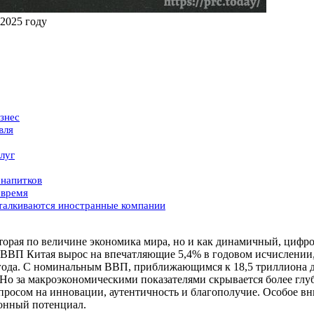
 2025 году
знес
вля
луг
 напитков
 время
сталкиваются иностранные компании
 вторая по величине экономика мира, но и как динамичный, циф
 ВВП Китая вырос на впечатляющие 5,4% в годовом исчислении,
3 года. С номинальным ВВП, приближающимся к 18,5 триллиона
Но за макроэкономическими показателями скрывается более глу
росом на инновации, аутентичность и благополучие.
Особое
вн
ионный
потенциал.