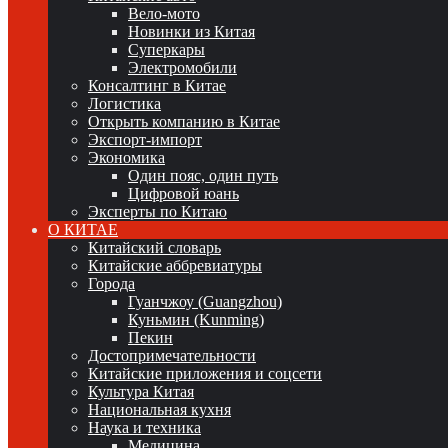
Вело-мото
Новинки из Китая
Суперкары
Электромобили
Консалтинг в Китае
Логистика
Открыть компанию в Китае
Экспорт-импорт
Экономика
Один пояс, один путь
Цифровой юань
Эксперты по Китаю
О КИТАЕ
Китайский словарь
Китайские аббревиатуры
Города
Гуанчжоу (Guangzhou)
Куньмин (Kunming)
Пекин
Достопримечательности
Китайские приложения и соцсети
Культура Китая
Национальная кухня
Наука и техника
Медицина