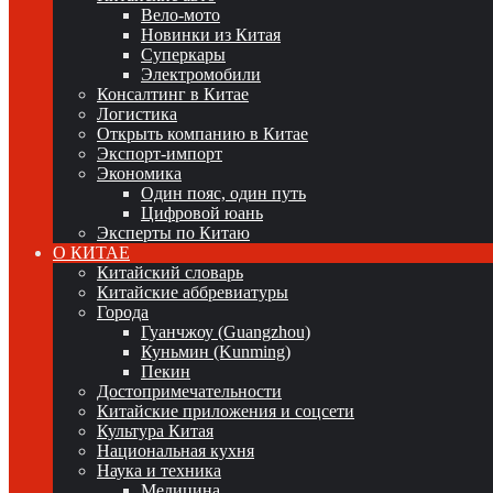
Вело-мото
Новинки из Китая
Суперкары
Электромобили
Консалтинг в Китае
Логистика
Открыть компанию в Китае
Экспорт-импорт
Экономика
Один пояс, один путь
Цифровой юань
Эксперты по Китаю
О КИТАЕ
Китайский словарь
Китайские аббревиатуры
Города
Гуанчжоу (Guangzhou)
Куньмин (Kunming)
Пекин
Достопримечательности
Китайские приложения и соцсети
Культура Китая
Национальная кухня
Наука и техника
Медицина