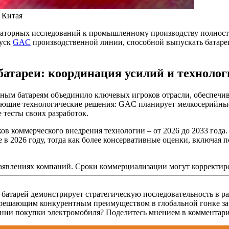
 Китая
раторных исследований к промышленному производству полность
пуск
GAC
производственной линии, способной выпускать батаре
батареи: координация усилий и технолог
ным батареям объединило ключевых игроков отрасли, обеспечи
ющие технологические решения: GAC планирует мелкосерийные
е тесты своих разработок.
ков коммерческого внедрения технологии – от 2026 до 2033 го
е в 2026 году, тогда как более консервативные оценки, включая
явлениях компаний. Сроки коммерциализации могут корректиров
батарей демонстрирует стратегическую последовательность в р
ь решающим конкурентным преимуществом в глобальной гонке за
ении покупки электромобиля? Поделитесь мнением в комментари