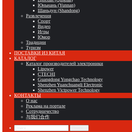
Юньнань (Yunnan)
Шаньдун (Shandong)
Развлечения
Спорт
Видео
Игры
Юмор
Традиции
Туризм
ПОСТАВКИ ИЗ КИТАЯ
КАТАЛОГ
Каталог производителей электроники
Lipower
CTECHI
Guangdong Yongchao Technology
Shenzhen Yuanchuangli Electronic
Shenzhen Victpower Technology
КОНТАКТЫ
О нас
Реклама на портале
Сотрудничество
与我们合作
Поиск...