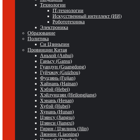
Технологии
IT-технологии
Искусственный интеллект (ИИ)
Робототехника
Электроника
Образование
Политика
Си Цзиньпин
Провинции Китая
Аньхой (Anhui)
Ганьсу (Gansu)
Гуандун (Guangdong)
Гуйчжоу (Guizhou)
Фуцзянь (Fujian)
Хайнань (Hainan)
Хэбэй (Hebei)
Хэйлунцзян (Heilongjiang)
Хэнань (Henan)
Хубэй (Hubei)
Хунань (Hunan)
Цзянсу (Jiangsu)
Цзянси (Jiangxi)
Гирин / Цзилинь (Jilin)
Ляонин (Liaoning)
Цинхай (Qinghai)