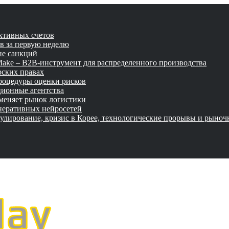
активных счетов
ов за первую неделю
не санкций
tMake – B2B-инструмент для распределенного производства
рских правах
роцедуры оценки рисков
ционные агентства
 меняет рынок логистики
неративных нейросетей
улирование, кризис в Корее, технологические прорывы и рыно