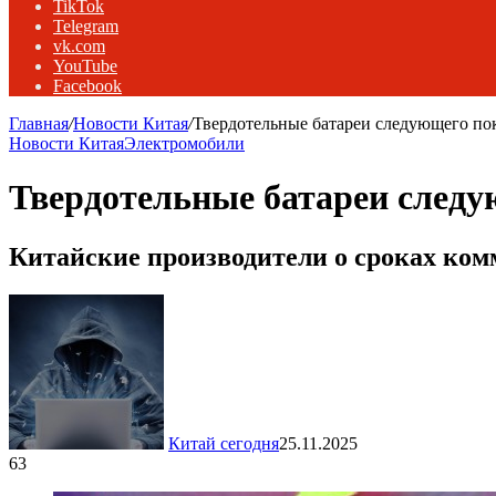
TikTok
Telegram
vk.com
YouTube
Facebook
Главная
/
Новости Китая
/
Твердотельные батареи следующего пок
Новости Китая
Электромобили
Твердотельные батареи следу
Китайские производители о сроках ко
Китай сегодня
25.11.2025
63