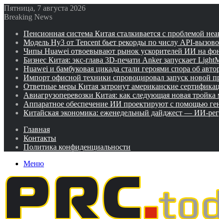
Пятница, 7 августа 2026
Breaking News
Пенсионная система Китая сталкивается с проблемой не
Модель Hy3 от Tencent бьет рекорды по числу API-вызов
Чипы Huawei отвоевывают рынок ускорителей ИИ на фо
Бизнес Китая: экс-глава 3D-печати Anker запускает Ligh
Huawei и бамбуковая цикада стали героями спора об авто
Импорт офисной техники спровоцировал запуск новой п
Ответные меры Китая затронут американские сертифика
Авиагрузоперевозки Китая: как следующая новая тройка
Аппаратное обеспечение ИИ проектируют с помощью ге
Китайская экономика: еженедельный дайджест — ИИ-рег
Главная
Контакты
Политика конфиденциальности
Меню