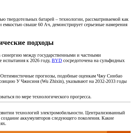
ю твердотельных батарей – технологии, рассматриваемой как
и емкостью свыше 60 Ач, демонстрирует серьезные намерения
ические подходы
в синергию между государственными и частными
 испытания к 2026 году,
BYD
сосредоточена на сульфидных
да. Оптимистичные прогнозы, подобные оценкам Чжу Синбао
 позицию У Чжисиня (Wu Zhixin), указывают на 2032-2033 годы
аться по мере технологического прогресса.
азвитии технологий электромобильности. Централизованный
 создание аккумуляторов следующего поколения. Какие
ях.