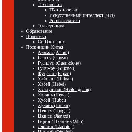
Технологии
IT-технологии
Искусственный интеллект (ИИ)
Робототехника
Электроника
Образование
Политика
Си Цзиньпин
Провинции Китая
Аньхой (Anhui)
Ганьсу (Gansu)
Гуандун (Guangdong)
Гуйчжоу (Guizhou)
Фуцзянь (Fujian)
Хайнань (Hainan)
Хэбэй (Hebei)
Хэйлунцзян (Heilongjiang)
Хэнань (Henan)
Хубэй (Hubei)
Хунань (Hunan)
Цзянсу (Jiangsu)
Цзянси (Jiangxi)
Гирин / Цзилинь (Jilin)
Ляонин (Liaoning)
Цинхай (Qinghai)