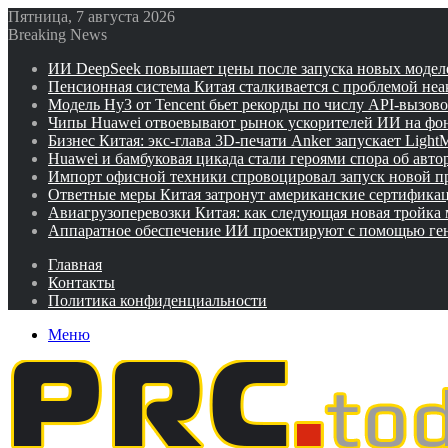
Пятница, 7 августа 2026
Breaking News
ИИ DeepSeek повышает цены после запуска новых модел
Пенсионная система Китая сталкивается с проблемой не
Модель Hy3 от Tencent бьет рекорды по числу API-вызов
Чипы Huawei отвоевывают рынок ускорителей ИИ на фо
Бизнес Китая: экс-глава 3D-печати Anker запускает Ligh
Huawei и бамбуковая цикада стали героями спора об авто
Импорт офисной техники спровоцировал запуск новой п
Ответные меры Китая затронут американские сертифика
Авиагрузоперевозки Китая: как следующая новая тройка
Аппаратное обеспечение ИИ проектируют с помощью ге
Главная
Контакты
Политика конфиденциальности
Меню