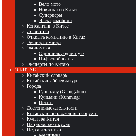
Вело-мото
Новинки из Китая
Суперкары
Электромобили
Консалтинг в Китае
Логистика
Открыть компанию в Китае
Экспорт-импорт
Экономика
Один пояс, один путь
Цифровой юань
Эксперты по Китаю
О КИТАЕ
Китайский словарь
Китайские аббревиатуры
Города
Гуанчжоу (Guangzhou)
Куньмин (Kunming)
Пекин
Достопримечательности
Китайские приложения и соцсети
Культура Китая
Национальная кухня
Наука и техника
Медицина