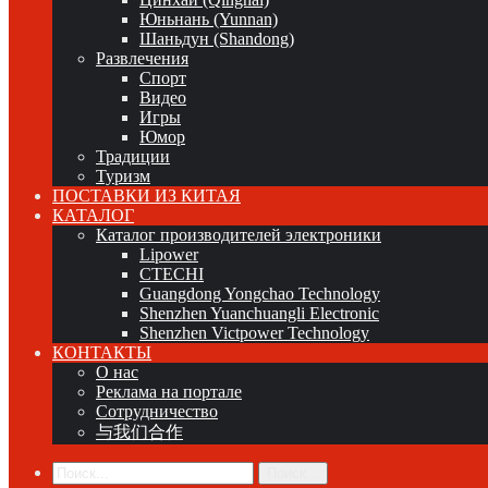
Юньнань (Yunnan)
Шаньдун (Shandong)
Развлечения
Спорт
Видео
Игры
Юмор
Традиции
Туризм
ПОСТАВКИ ИЗ КИТАЯ
КАТАЛОГ
Каталог производителей электроники
Lipower
CTECHI
Guangdong Yongchao Technology
Shenzhen Yuanchuangli Electronic
Shenzhen Victpower Technology
КОНТАКТЫ
О нас
Реклама на портале
Сотрудничество
与我们合作
Поиск...