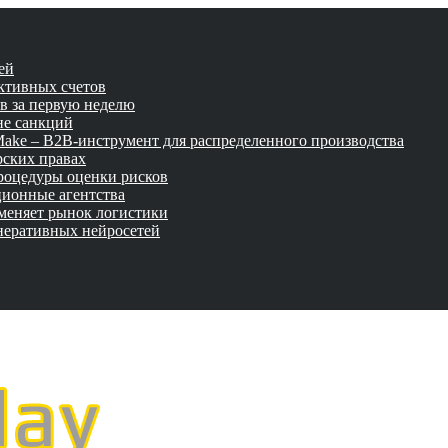
ей
активных счетов
ов за первую неделю
не санкций
tMake – B2B-инструмент для распределенного производства
рских правах
роцедуры оценки рисков
ционные агентства
 меняет рынок логистики
неративных нейросетей