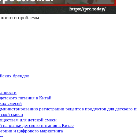
жности и проблемы
айских брендов
занности
детского питания в Китай
ких смесей
дминистрированию регистрации рецептов продуктов для детского п
тской смеси
еществам для детской смеси
 на рынке детского питания в Китае
мерции и цифрового маркетинга
тво