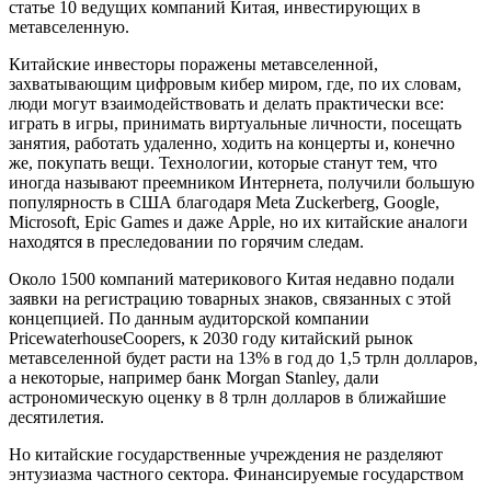
статье 10 ведущих компаний Китая, инвестирующих в
метавселенную.
Китайские инвесторы поражены метавселенной,
захватывающим цифровым кибер миром, где, по их словам,
люди могут взаимодействовать и делать практически все:
играть в игры, принимать виртуальные личности, посещать
занятия, работать удаленно, ходить на концерты и, конечно
же, покупать вещи. Технологии, которые станут тем, что
иногда называют преемником Интернета, получили большую
популярность в США благодаря Meta Zuckerberg, Google,
Microsoft, Epic Games и даже Apple, но их китайские аналоги
находятся в преследовании по горячим следам.
Около 1500 компаний материкового Китая недавно подали
заявки на регистрацию товарных знаков, связанных с этой
концепцией. По данным аудиторской компании
PricewaterhouseCoopers, к 2030 году китайский рынок
метавселенной будет расти на 13% в год до 1,5 трлн долларов,
а некоторые, например банк Morgan Stanley, дали
астрономическую оценку в 8 трлн долларов в ближайшие
десятилетия.
Но китайские государственные учреждения не разделяют
энтузиазма частного сектора. Финансируемые государством