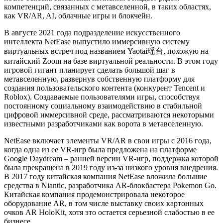
компетенций, связанных с метавселенной, в таких областях,
как VR/AR, AI, облачные игры и блокчейн.
В августе 2021 года подразделение искусственного
интеллекта NetEase выпустило иммерсивную систему
виртуальных встреч под названием Yaotai瑶台, похожую на
китайский Zoom на базе виртуальной реальности. В этом году
игровой гигант планирует сделать большой шаг в
метавселенную, развернув собственную платформу для
создания пользовательского контента (конкурент Tencent и
Roblox). Создаваемые пользователями игры, способствуя
постоянному социальному взаимодействию в стабильной
цифровой иммерсивной среде, рассматриваются некоторыми
известными разработчиками как ворота в метавселенную.
NetEase включает элементы VR/AR в свои игры с 2016 года,
когда одна из ее VR-игр была предложена на платформе
Google Daydream – ранней версии VR-игр, поддержка которой
была прекращена в 2019 году из-за низкого уровня внедрения.
В 2017 году китайская компания NetEase вложила большие
средства в Niantic, разработчика AR-блокбастера Pokemon Go.
Китайская компания продемонстрировала некоторое
оборудование AR, в том числе выставку своих картонных
очков AR HoloKit, хотя это остается серьезной слабостью в ее
бизнесе.