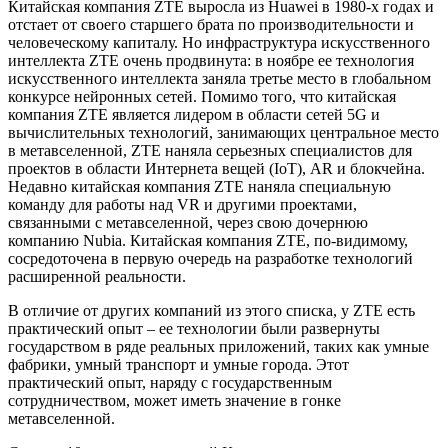
Китайская компания ZTE выросла из Huawei в 1980-х годах и
отстает от своего старшего брата по производительности и
человеческому капиталу. Но инфраструктура искусственного
интеллекта ZTE очень продвинута: в ноябре ее технология
искусственного интеллекта заняла третье место в глобальном
конкурсе нейронных сетей. Помимо того, что китайская
компания ZTE является лидером в области сетей 5G и
вычислительных технологий, занимающих центральное место
в метавселенной, ZTE наняла серьезных специалистов для
проектов в области Интернета вещей (IoT), AR и блокчейна.
Недавно китайская компания ZTE наняла специальную
команду для работы над VR и другими проектами,
связанными с метавселенной, через свою дочернюю
компанию Nubia. Китайская компания ZTE, по-видимому,
сосредоточена в первую очередь на разработке технологий
расширенной реальности.
В отличие от других компаний из этого списка, у ZTE есть
практический опыт – ее технологии были развернуты
государством в ряде реальных приложений, таких как умные
фабрики, умный транспорт и умные города. Этот
практический опыт, наряду с государственным
сотрудничеством, может иметь значение в гонке
метавселенной.