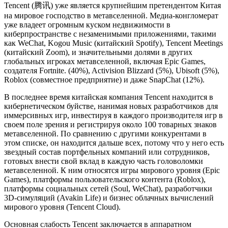
Tencent (腾讯) уже является крупнейшим претендентом Китая
на мировое господство в метавселенной. Медиа-конгломерат
уже владеет огромным куском недвижимости в
киберпространстве с незаменимыми приложениями, такими
как WeChat, Kogou Music (китайский Spotify), Tencent Meetings
(китайский Zoom), и значительными долями в других
глобальных игроках метавселенной, включая Epic Games,
создателя Fortnite. (40%), Activision Blizzard (5%), Ubisoft (5%),
Roblox (совместное предприятие) и даже SnapChat (12%).
В последнее время китайская компания Tencent находится в
кибернетическом буйстве, нанимая новых разработчиков для
иммерсивных игр, инвестируя в каждого производителя игр в
своем поле зрения и регистрируя около 100 товарных знаков
метавселенной. По сравнению с другими конкурентами в
этом списке, он находится дальше всех, потому что у него есть
звездный состав портфельных компаний или сотрудников,
готовых внести свой вклад в каждую часть головоломки
метавселенной. К ним относятся игры мирового уровня (Epic
Games), платформы пользовательского контента (Roblox),
платформы социальных сетей (Soul, WeChat), разработчики
3D-симуляций (Avakin Life) и бизнес облачных вычислений
мирового уровня (Tencent Cloud).
Основная слабость Tencent заключается в аппаратном