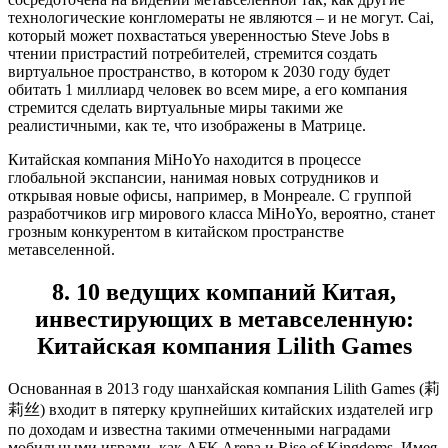
технологические конгломераты не являются – и не могут. Cai,
который может похвастаться уверенностью Steve Jobs в
чтении пристрастий потребителей, стремится создать
виртуальное пространство, в котором к 2030 году будет
обитать 1 миллиард человек во всем мире, а его компания
стремится сделать виртуальные миры такими же
реалистичными, как те, что изображены в Матрице.
Китайская компания MiHoYo находится в процессе
глобальной экспансии, нанимая новых сотрудников и
открывая новые офисы, например, в Монреале. С группой
разработчиков игр мирового класса MiHoYo, вероятно, станет
грозным конкурентом в китайском пространстве
метавселенной.
8. 10 ведущих компаний Китая,
инвестирующих в метавселенную:
Китайская компания Lilith Games
Основанная в 2013 году шанхайская компания Lilith Games (莉
莉丝) входит в пятерку крупнейших китайских издателей игр
по доходам и известна такими отмеченными наградами
мобильными играми, как AFK Arena и Rise of Kingdoms. Имея