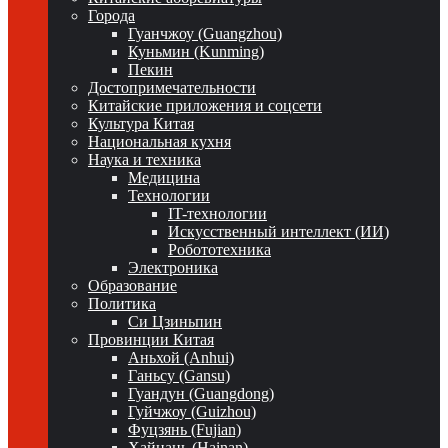
Города
Гуанчжоу (Guangzhou)
Куньмин (Kunming)
Пекин
Достопримечательности
Китайские приложения и соцсети
Культура Китая
Национальная кухня
Наука и техника
Медицина
Технологии
IT-технологии
Искусственный интеллект (ИИ)
Робототехника
Электроника
Образование
Политика
Си Цзиньпин
Провинции Китая
Аньхой (Anhui)
Ганьсу (Gansu)
Гуандун (Guangdong)
Гуйчжоу (Guizhou)
Фуцзянь (Fujian)
Хайнань (Hainan)