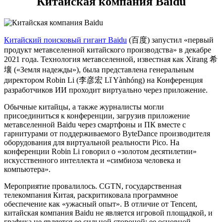
Китайская компания Baidu
Китайский поисковый гигант Baidu
(百度) запустил «первый
продукт метавселенной китайского производства» в декабре
2021 года. Технология метавселенной, известная как Xirang 希
壤 («Земля надежды»), была представлена генеральным
директором Robin Li (李彦宏 Lǐ Yànhóng) на Конференция
разработчиков ИИ проходит виртуально через приложение.
Обычные китайцы, а также журналисты могли
присоединиться к конференции, загрузив приложение
метавселенной Baidu через смартфоны и ПК вместе с
гарнитурами от поддерживаемого ByteDance производителя
оборудования для виртуальной реальности Pico. На
конференции Robin Li говорил о «золотом десятилетии»
искусственного интеллекта и «симбиоза человека и
компьютера».
Мероприятие провалилось. CGTN, государственная
телекомпания Китая, раскритиковала программное
обеспечение как «ужасный опыт». В отличие от Tencent,
китайская компания Baidu не является игровой площадкой, и
графика не является ее сильной стороной; ее основной