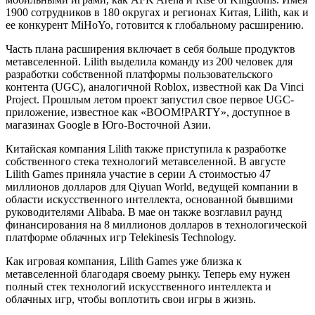
1900 сотрудников в 180 округах и регионах Китая, Lilith, как и
ее конкурент MiHoYo, готовится к глобальному расширению.
Часть плана расширения включает в себя больше продуктов
метавселенной. Lilith выделила команду из 200 человек для
разработки собственной платформы пользовательского
контента (UGC), аналогичной Roblox, известной как Da Vinci
Project. Прошлым летом проект запустил свое первое UGC-
приложение, известное как «BOOM!PARTY», доступное в
магазинах Google в Юго-Восточной Азии.
Китайская компания Lilith также приступила к разработке
собственного стека технологий метавселенной. В августе
Lilith Games приняла участие в серии A стоимостью 47
миллионов долларов для Qiyuan World, ведущей компании в
области искусственного интеллекта, основанной бывшими
руководителями Alibaba. В мае он также возглавил раунд
финансирования на 8 миллионов долларов в технологической
платформе облачных игр Telekinesis Technology.
Как игровая компания, Lilith Games уже близка к
метавселенной благодаря своему рынку. Теперь ему нужен
полный стек технологий искусственного интеллекта и
облачных игр, чтобы воплотить свои игры в жизнь.