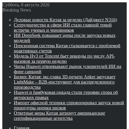
Суббота, 8 августа 2026
Breaking News
Деловые новости Китая за неделю (Дайджест N316)
Сотрудничество в сфере ИИ стало главной темой
встречи ученых и чиновников
ИИ DeepSeek повышает цены после запуска новых
моделей
Пенсионная система Китая сталкивается с проблемой
неактивных счетов
Модель Hy3 от Tencent бьет рекорды по числу API-
вызовов за первую неделю
Чипы Huawei отвоевывают рынок ускорителей ИИ на
фоне санкций
Бизнес Китая: экс-глава 3D-печати Anker запускает
LightMake – B2B-инструмент для распределенного
производства
Huawei и бамбуковая цикада стали героями спора об
авторских правах
Импорт офисной техники спровоцировал запуск новой
процедуры оценки рисков
Ответные меры Китая затронут американские
сертификационные агентства
Главная