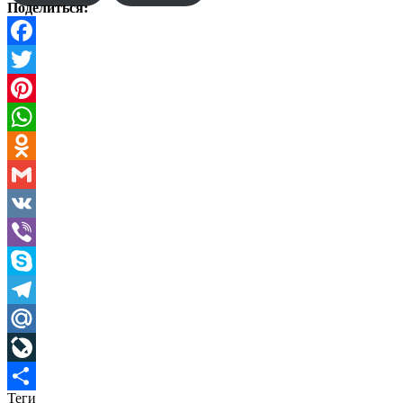
Поделиться:
Facebook
Twitter
Pinterest
WhatsApp
Odnoklassniki
Gmail
VK
Viber
Skype
Telegram
Mail.Ru
LiveJournal
Теги