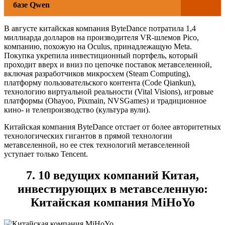
базе Qwen
В августе китайская компания ByteDance потратила 1,4
миллиарда долларов на производителя VR-шлемов Pico,
компанию, похожую на Oculus, принадлежащую Meta.
Покупка укрепила инвестиционный портфель, который
проходит вверх и вниз по цепочке поставок метавселенной,
включая разработчиков микросхем (Steam Computing),
платформу пользовательского контента (Code Qiankun),
технологию виртуальной реальности (Vital Visions), игровые
платформы (Ohayoo, Pixmain, NVSGames) и традиционное
кино- и телепроизводство (культура вули).
Китайская компания ByteDance отстает от более авторитетных
технологических гигантов в прямой технологии
метавселенной, но ее стек технологий метавселенной
уступает только Tencent.
7. 10 ведущих компаний Китая,
инвестирующих в метавселенную:
Китайская компания MiHoYo