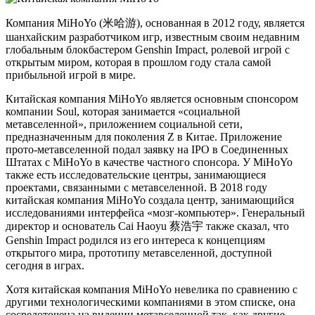
Компания MiHoYo (米哈游), основанная в 2012 году, является
шанхайским разработчиком игр, известным своим недавним
глобальным блокбастером Genshin Impact, ролевой игрой с
открытым миром, которая в прошлом году стала самой
прибыльной игрой в мире.
Китайская компания MiHoYo является основным спонсором
компании Soul, которая занимается «социальной
метавселенной», приложением социальной сети,
предназначенным для поколения Z в Китае. Приложение
прото-метавселенной подал заявку на IPO в Соединенных
Штатах с MiHoYo в качестве частного спонсора. У MiHoYo
также есть исследовательские центры, занимающиеся
проектами, связанными с метавселенной. В 2018 году
китайская компания MiHoYo создала центр, занимающийся
исследованиями интерфейса «мозг-компьютер». Генеральный
директор и основатель Cai Haoyu 蔡浩宇 также сказал, что
Genshin Impact родился из его интереса к концепциям
открытого мира, прототипу метавселенной, доступной
сегодня в играх.
Хотя китайская компания MiHoYo невелика по сравнению с
другими технологическими компаниями в этом списке, она
сосредоточена на видении метавселенной так, как другие