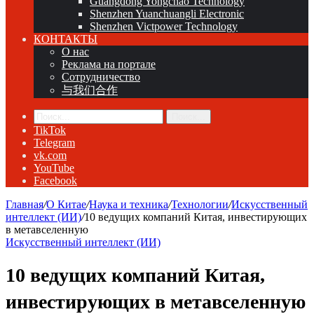
Guangdong Yongchao Technology
Shenzhen Yuanchuangli Electronic
Shenzhen Victpower Technology
КОНТАКТЫ
О нас
Реклама на портале
Сотрудничество
与我们合作
Поиск...
TikTok
Telegram
vk.com
YouTube
Facebook
Главная
/
О Китае
/
Наука и техника
/
Технологии
/
Искусственный
интеллект (ИИ)
/
10 ведущих компаний Китая, инвестирующих
в метавселенную
Искусственный интеллект (ИИ)
10 ведущих компаний Китая,
инвестирующих в метавселенную