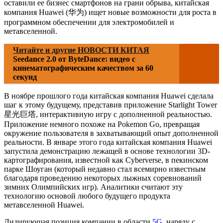
оставили ее бизнес смартфонов на грани обрыва, китайская
компания Huawei (华为) ищет новые возможности для роста в
программном обеспечении для электромобилей и
метавселенной.
Читайте и другие НОВОСТИ КИТАЯ
Seedance 2.0 от ByteDance: видео с
кинематографическим качеством за 60
секунд
В ноябре прошлого года китайская компания Huawei сделала
шаг к этому будущему, представив приложение Starlight Tower
星光巨塔, интерактивную игру с дополненной реальностью.
Приложение немного похоже на Pokemon Go, превращая
окружение пользователя в захватывающий опыт дополненной
реальности. В январе этого года китайская компания Huawei
запустила демонстрацию лежащей в основе технологии 3D-
картографирования, известной как Cyberverse, в пекинском
парке Шоуган (который недавно стал всемирно известным
благодаря проведению некоторых лыжных соревнований
зимних Олимпийских игр). Аналитики считают эту
технологию основой любого будущего продукта
метавселенной Huawei.
Лидирующая позиция компании в области
5G
, наряду с