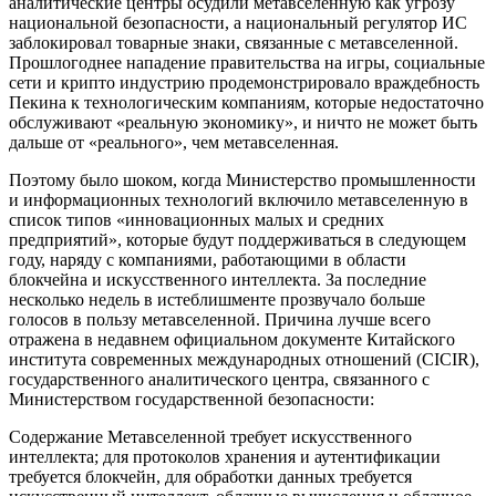
аналитические центры осудили метавселенную как угрозу
национальной безопасности, а национальный регулятор ИС
заблокировал товарные знаки, связанные с метавселенной.
Прошлогоднее нападение правительства на игры, социальные
сети и крипто индустрию продемонстрировало враждебность
Пекина к технологическим компаниям, которые недостаточно
обслуживают «реальную экономику», и ничто не может быть
дальше от «реального», чем метавселенная.
Поэтому было шоком, когда Министерство промышленности
и информационных технологий включило метавселенную в
список типов «инновационных малых и средних
предприятий», которые будут поддерживаться в следующем
году, наряду с компаниями, работающими в области
блокчейна и искусственного интеллекта. За последние
несколько недель в истеблишменте прозвучало больше
голосов в пользу метавселенной. Причина лучше всего
отражена в недавнем официальном документе Китайского
института современных международных отношений (CICIR),
государственного аналитического центра, связанного с
Министерством государственной безопасности:
Содержание Метавселенной требует искусственного
интеллекта; для протоколов хранения и аутентификации
требуется блокчейн, для обработки данных требуется