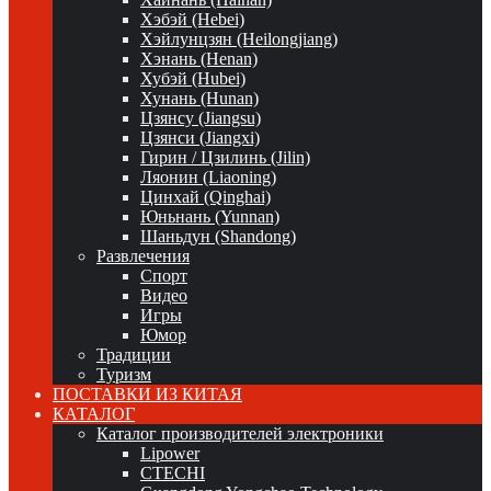
Хэбэй (Hebei)
Хэйлунцзян (Heilongjiang)
Хэнань (Henan)
Хубэй (Hubei)
Хунань (Hunan)
Цзянсу (Jiangsu)
Цзянси (Jiangxi)
Гирин / Цзилинь (Jilin)
Ляонин (Liaoning)
Цинхай (Qinghai)
Юньнань (Yunnan)
Шаньдун (Shandong)
Развлечения
Спорт
Видео
Игры
Юмор
Традиции
Туризм
ПОСТАВКИ ИЗ КИТАЯ
КАТАЛОГ
Каталог производителей электроники
Lipower
CTECHI