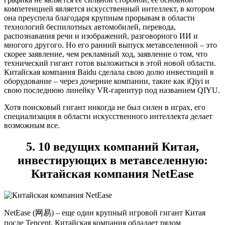
компетенцией является искусственный интеллект, в котором
она преуспела благодаря крупным прорывам в области
технологий беспилотных автомобилей, перевода,
распознавания речи и изображений, разговорного ИИ и
многого другого. Но его ранний выпуск метавселенной – это
скорее заявление, чем рекламный ход, заявление о том, что
технический гигант готов выложиться в этой новой области.
Китайская компания Baidu сделала свою долю инвестиций в
оборудование – через дочерние компании, такие как iQiyi и
свою последнюю линейку VR-гарнитур под названием QIYU.
Хотя поисковый гигант никогда не был силен в играх, его
специализация в области искусственного интеллекта делает
возможным все.
5. 10 ведущих компаний Китая,
инвестирующих в метавселенную:
Китайская компания NetEase
NetEase (网易) – еще один крупный игровой гигант Китая
после Tencent. Китайская компания обладает рядом