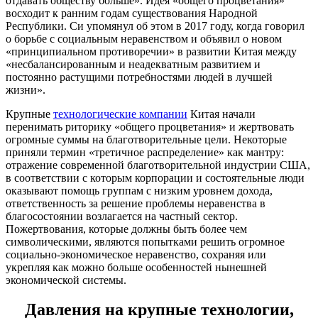
отдавать обществу больше». Идея «общего процветания»
восходит к ранним годам существования Народной
Республики. Си упомянул об этом в 2017 году, когда говорил
о борьбе с социальным неравенством и объявил о новом
«принципиальном противоречии» в развитии Китая между
«несбалансированным и неадекватным развитием и
постоянно растущими потребностями людей в лучшей
жизни».
Крупные
технологические компании
Китая начали
перенимать риторику «общего процветания» и жертвовать
огромные суммы на благотворительные цели. Некоторые
приняли термин «третичное распределение» как мантру:
отражение современной благотворительной индустрии США,
в соответствии с которым корпорации и состоятельные люди
оказывают помощь группам с низким уровнем дохода,
ответственность за решение проблемы неравенства в
благосостоянии возлагается на частный сектор.
Пожертвования, которые должны быть более чем
символическими, являются попытками решить огромное
социально-экономическое неравенство, сохраняя или
укрепляя как можно больше особенностей нынешней
экономической системы.
Давления на крупные технологии,