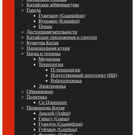
Китайские аббревиатуры
Города
Гуанчжоу (Guangzhou)
Куньмин (Kunming)
Пекин
Достопримечательности
Китайские приложения и соцсети
Культура Китая
Национальная кухня
Наука и техника
Медицина
Технологии
IT-технологии
Искусственный интеллект (ИИ)
Робототехника
Электроника
Образование
Политика
Си Цзиньпин
Провинции Китая
Аньхой (Anhui)
Ганьсу (Gansu)
Гуандун (Guangdong)
Гуйчжоу (Guizhou)
Фуцзянь (Fujian)