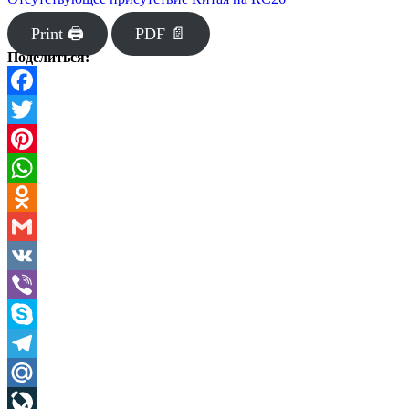
Print 🖨
PDF 📄
Поделиться:
Facebook
Twitter
Pinterest
WhatsApp
Odnoklassniki
Gmail
VK
Viber
Skype
Telegram
Mail.Ru