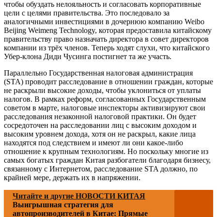
чтобы обуздать нелояльность и согласовать корпоративные
цели с целями правительства. Это последовало за
аналогичными инвестициями в дочернюю компанию Weibo
Beijing Weimeng Technology, которая предоставила китайскому
правительству право назначать директора в совет директоров
компании из трёх членов. Теперь ходят слухи, что китайского
Убер-клона Диди Чусинга постигнет та же участь.
Параллельно Государственная налоговая администрация
(STA) проводит расследование в отношении граждан, которые
не раскрыли высокие доходы, чтобы уклониться от уплаты
налогов. В рамках реформ, согласованных Государственным
советом в марте, налоговые инспекторы активизируют свои
расследования незаконной налоговой практики. Он будет
сосредоточен на расследовании лиц с высоким доходом и
высоким уровнем дохода, хотя он не раскрыл, какие лица
находятся под следствием и имеют ли они какое-либо
отношение к крупным технологиям. Но поскольку многие из
самых богатых граждан Китая разбогатели благодаря бизнесу,
связанному с Интернетом, расследование STA должно, по
крайней мере, держать их в напряжении.
Читайте и другие НОВОСТИ КИТАЯ
Выигрышная стратегия для
автопроизводителей в Китае: Прямые