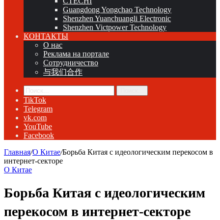
CTECHI
Guangdong Yongchao Technology
Shenzhen Yuanchuangli Electronic
Shenzhen Victpower Technology
КОНТАКТЫ
О нас
Реклама на портале
Сотрудничество
与我们合作
Поиск...
TikTok
Telegram
vk.com
YouTube
Facebook
Главная
/
О Китае
/
Борьба Китая с идеологическим перекосом в
интернет-секторе
О Китае
Борьба Китая с идеологическим
перекосом в интернет-секторе