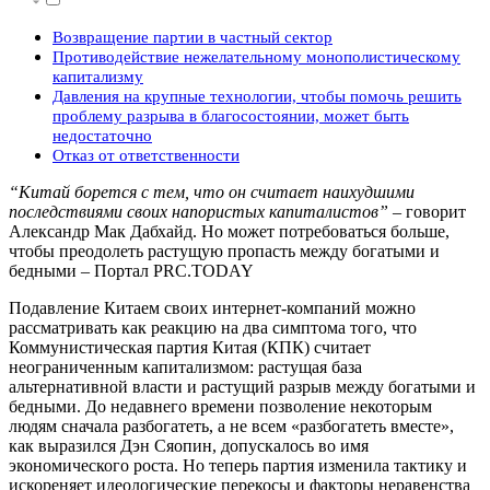
Возвращение партии в частный сектор
Противодействие нежелательному монополистическому
капитализму
Давления на крупные технологии, чтобы помочь решить
проблему разрыва в благосостоянии, может быть
недостаточно
Отказ от ответственности
“Китай борется с тем, что он считает наихудшими
последствиями своих напористых капиталистов”
– говорит
Александр Мак Дабхайд. Но может потребоваться больше,
чтобы преодолеть растущую пропасть между богатыми и
бедными – Портал PRC.TODAY
Подавление Китаем своих интернет-компаний можно
рассматривать как реакцию на два симптома того, что
Коммунистическая партия Китая (КПК) считает
неограниченным капитализмом: растущая база
альтернативной власти и растущий разрыв между богатыми и
бедными. До недавнего времени позволение некоторым
людям сначала разбогатеть, а не всем «разбогатеть вместе»,
как выразился Дэн Сяопин, допускалось во имя
экономического роста. Но теперь партия изменила тактику и
искореняет идеологические перекосы и факторы неравенства