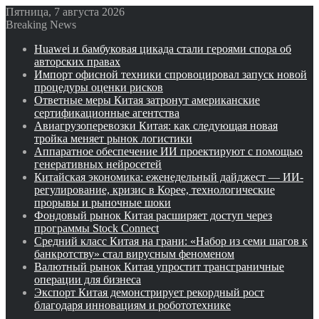
Пятница, 7 августа 2026
Breaking News
Huawei и бамбуковая цикада стали героями спора об
авторских правах
Импорт офисной техники спровоцировал запуск новой
процедуры оценки рисков
Ответные меры Китая затронут американские
сертификационные агентства
Авиагрузоперевозки Китая: как следующая новая
тройка меняет рынок логистики
Аппаратное обеспечение ИИ проектируют с помощью
генеративных нейросетей
Китайская экономика: еженедельный дайджест — ИИ-
регулирование, кризис в Корее, технологические
прорывы и рыночные шоки
Фондовый рынок Китая расширяет доступ через
программы Stock Connect
Средний класс Китая на грани: «Набор из семи шагов к
банкротству» стал вирусным феноменом
Валютный рынок Китая упростит трансграничные
операции для бизнеса
Экспорт Китая демонстрирует рекордный рост
благодаря инновациям и робототехнике