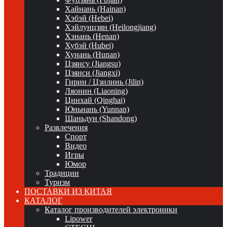
Хайнань (Hainan)
Хэбэй (Hebei)
Хэйлунцзян (Heilongjiang)
Хэнань (Henan)
Хубэй (Hubei)
Хунань (Hunan)
Цзянсу (Jiangsu)
Цзянси (Jiangxi)
Гирин / Цзилинь (Jilin)
Ляонин (Liaoning)
Цинхай (Qinghai)
Юньнань (Yunnan)
Шаньдун (Shandong)
Развлечения
Спорт
Видео
Игры
Юмор
Традиции
Туризм
ПОСТАВКИ ИЗ КИТАЯ
КАТАЛОГ
Каталог производителей электроники
Lipower