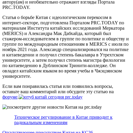
автору(ам) и необязательно отражают взгляды Портала
PRC.TODAY.
Статья о борьбе Китая с идеологическим перекосом в
интернет-секторе, подготовлена Порталом PRC.TODAY по
материалам Института китайских исследований Меркатора
(MERICS) и Александра Мак Дабхайда, который был
стажером-исследователем в группе по политике и обществу и
группе по международным отношениям в MERICS с июля по
ноябрь 2021 года. Александр специализировался на политике
и китаеведении и получил степень бакалавра в Утрехтском
университете, а затем получил степень магистра филологии
по китаеведению в Дублинском Тринити-колледже. Он
овладел китайским языком во время учебы в Чжэцзянском
университете.
Если вам понравилась статья или появились вопросы,
оставьте ваш комментарий или обсудите эту статью на
форуме
.
Техническое регулирование в Китае приводит к
радикальным изменениям
Отсутствующее присутствие Китая на КС26