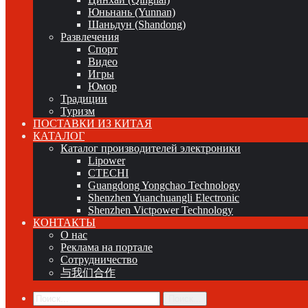
Юньнань (Yunnan)
Шаньдун (Shandong)
Развлечения
Спорт
Видео
Игры
Юмор
Традиции
Туризм
ПОСТАВКИ ИЗ КИТАЯ
КАТАЛОГ
Каталог производителей электроники
Lipower
CTECHI
Guangdong Yongchao Technology
Shenzhen Yuanchuangli Electronic
Shenzhen Victpower Technology
КОНТАКТЫ
О нас
Реклама на портале
Сотрудничество
与我们合作
Поиск...