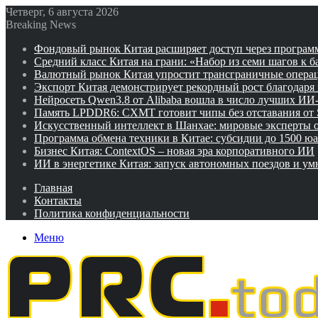
Четверг, 6 августа 2026
Breaking News
Фондовый рынок Китая расширяет доступ через программ
Средний класс Китая на грани: «Набор из семи шагов к 
Валютный рынок Китая упростит трансграничные операц
Экспорт Китая демонстрирует рекордный рост благодаря
Нейросеть Qwen3.8 от Alibaba вошла в число лучших ИИ
Память LPDDR6: CXMT готовит чипы без отставания от
Искусственный интеллект в Шанхае: мировые эксперты
Программа обмена техники в Китае: субсидии до 1500 юа
Бизнес Китая: ContextOS – новая эра корпоративного ИИ
ИИ в энергетике Китая: запуск автономных поездов и у
Главная
Контакты
Политика конфиденциальности
Меню