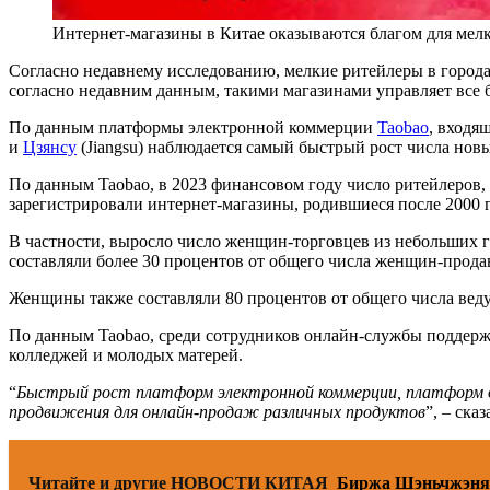
Интернет-магазины в Китае оказываются благом для мел
Согласно недавнему исследованию, мелкие ритейлеры в городах
согласно недавним данным, такими магазинами управляет все
По данным платформы электронной коммерции
Taobao
, входя
и
Цзянсу
(Jiangsu) наблюдается самый быстрый рост числа нов
По данным Taobao, в 2023 финансовом году число ритейлеров,
зарегистрировали интернет-магазины, родившиеся после 2000 г
В частности, выросло число женщин-торговцев из небольших г
составляли более 30 процентов от общего числа женщин-прода
Женщины также составляли 80 процентов от общего числа вед
По данным Taobao, среди сотрудников онлайн-службы поддерж
колледжей и молодых матерей.
“
Быстрый рост платформ электронной коммерции, платформ для
продвижения для онлайн-продаж различных продуктов
”, – ска
Читайте и другие НОВОСТИ КИТАЯ
Биржа Шэньчжэня 