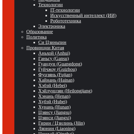
Технологии
IT-технологии
Искусственный интеллект (ИИ)
Робототехника
Электроника
Образование
Политика
Си Цзиньпин
Провинции Китая
Аньхой (Anhui)
Ганьсу (Gansu)
Гуандун (Guangdong)
Гуйчжоу (Guizhou)
Фуцзянь (Fujian)
Хайнань (Hainan)
Хэбэй (Hebei)
Хэйлунцзян (Heilongjiang)
Хэнань (Henan)
Хубэй (Hubei)
Хунань (Hunan)
Цзянсу (Jiangsu)
Цзянси (Jiangxi)
Гирин / Цзилинь (Jilin)
Ляонин (Liaoning)
Цинхай (Qinghai)