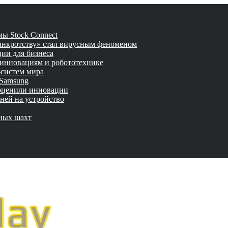
ы Stock Connect
банкротству» стал вирусным феноменом
ии для бизнеса
 инновациям и робототехнике
-систем мира
 Samsung
 оценили инновации
ней на устройство
мных шахт