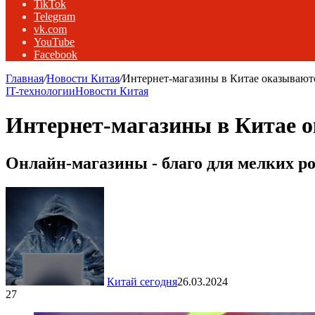
TikTok
Telegram
vk.com
YouTube
Facebook
Главная
/
Новости Китая
/
Интернет-магазины в Китае оказываютс
IT-технологии
Новости Китая
Интернет-магазины в Китае о
Онлайн-магазины - благо для мелких р
Китай сегодня
26.03.2024
27