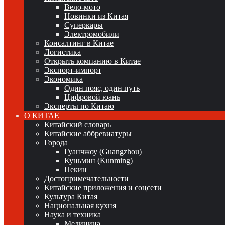
Вело-мото
Новинки из Китая
Суперкары
Электромобили
Консалтинг в Китае
Логистика
Открыть компанию в Китае
Экспорт-импорт
Экономика
Один пояс, один путь
Цифровой юань
Эксперты по Китаю
О КИТАЕ
Китайский словарь
Китайские аббревиатуры
Города
Гуанчжоу (Guangzhou)
Куньмин (Kunming)
Пекин
Достопримечательности
Китайские приложения и соцсети
Культура Китая
Национальная кухня
Наука и техника
Медицина