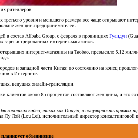
ких ритейлеров
 третьего уровня и меньшего размера все чаще открывают интер
 больше женщин-предпринимателей.
щей в состав Alibaba Group, с февраля в провинциях
Гуандун
(Gua
ых зарегистрированных интернет-магазинов.
 открывших интернет-магазины на Taobao, превысило 5,12 милли
ода.
ородов и западной части Китая: по состоянию на конец прошло
вцов в Интернете.
ущих, ведущих онлайн-трансляции.
ки клиентов около 85 процентов составляют женщины, и это со
 коротких видео, таких как Douyin, и популярность прямых тр
зал Лу Лэй (Lou Lei), исполнительный директор консалтинговой к
планирует объединение