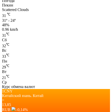
Погода
Пекин
Scattered Clouds
℃
31
31º - 24º
48%
0.96 km/h
℃
31
Сб
℃
32
Вс
℃
33
Пн
℃
29
Вт
℃
21
Ср
Курс обмена валют
1CNY
Китайский юань.
Китай
=
13,85
RUB
–0,14
%