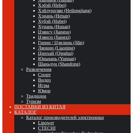
Хэбэй (Hebei)
Хэйлунцзян (Heilongjiang)
Хэнань (Henan)
Хубэй (Hubei)
Хунань (Hunan)
Цзянсу (Jiangsu)
Цзянси (Jiangxi)
Гирин / Цзилинь (Jilin)
Ляонин (Liaoning)
Цинхай (Qinghai)
Юньнань (Yunnan)
Шаньдун (Shandong)
Развлечения
Спорт
Видео
Игры
Юмор
Традиции
Туризм
ПОСТАВКИ ИЗ КИТАЯ
КАТАЛОГ
Каталог производителей электроники
Lipower
CTECHI