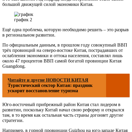
большой движущей силой экономики Китая.
график 2
Ещё одна проблема, которую необходимо решить – это разрыв
в региональном развитии.
По официальным данным, в прошлом году совокупный ВВП
трёх провинций на северо-востоке Китая, пострадавших от
ослабления экономики и оттока населения, составлял лишь
около 47 процентов ВВП самой богатой провинции Китая
Guangdong.
Читайте и другие НОВОСТИ КИТАЯ
Туристический сектор Китая: праздник
ускорит восстановление туризма
Юго-восточный прибрежный район Китая стал лидером в
развитии, поскольку Китай начал свою реформу и открылся
там, в то время как остальная часть страны догоняет другие
стратегии.
Например, в горной провинции Guizhou на юго-западе Китая