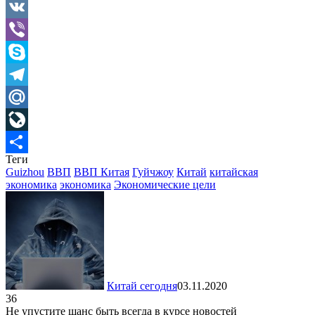
Gmail
VK
Viber
Skype
Telegram
Mail.Ru
LiveJournal
Теги
Отправить
Guizhou
ВВП
ВВП Китая
Гуйчжоу
Китай
китайская
экономика
экономика
Экономические цели
Китай сегодня
03.11.2020
36
Не упустите шанс быть всегда в курсе новостей