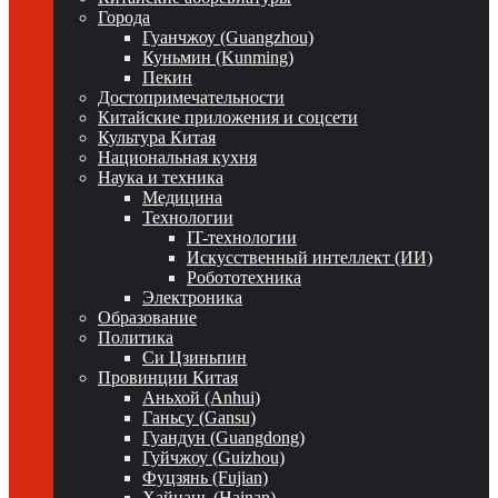
Города
Гуанчжоу (Guangzhou)
Куньмин (Kunming)
Пекин
Достопримечательности
Китайские приложения и соцсети
Культура Китая
Национальная кухня
Наука и техника
Медицина
Технологии
IT-технологии
Искусственный интеллект (ИИ)
Робототехника
Электроника
Образование
Политика
Си Цзиньпин
Провинции Китая
Аньхой (Anhui)
Ганьсу (Gansu)
Гуандун (Guangdong)
Гуйчжоу (Guizhou)
Фуцзянь (Fujian)
Хайнань (Hainan)