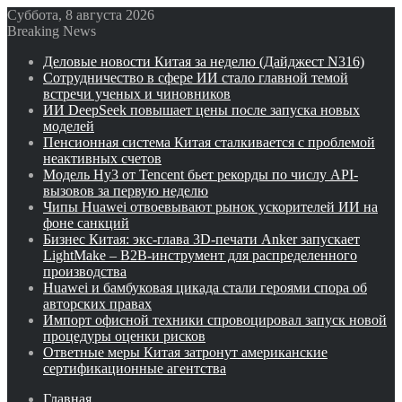
Суббота, 8 августа 2026
Breaking News
Деловые новости Китая за неделю (Дайджест N316)
Сотрудничество в сфере ИИ стало главной темой
встречи ученых и чиновников
ИИ DeepSeek повышает цены после запуска новых
моделей
Пенсионная система Китая сталкивается с проблемой
неактивных счетов
Модель Hy3 от Tencent бьет рекорды по числу API-
вызовов за первую неделю
Чипы Huawei отвоевывают рынок ускорителей ИИ на
фоне санкций
Бизнес Китая: экс-глава 3D-печати Anker запускает
LightMake – B2B-инструмент для распределенного
производства
Huawei и бамбуковая цикада стали героями спора об
авторских правах
Импорт офисной техники спровоцировал запуск новой
процедуры оценки рисков
Ответные меры Китая затронут американские
сертификационные агентства
Главная