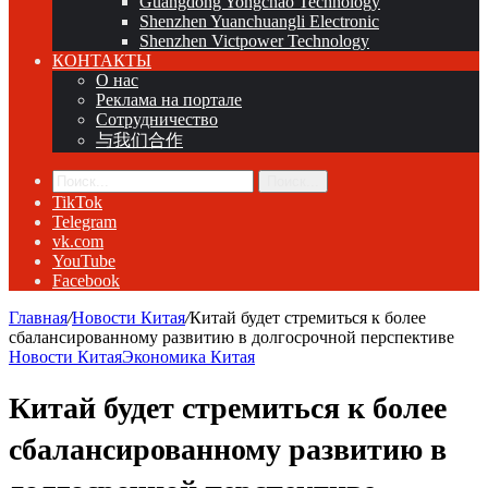
Guangdong Yongchao Technology
Shenzhen Yuanchuangli Electronic
Shenzhen Victpower Technology
КОНТАКТЫ
О нас
Реклама на портале
Сотрудничество
与我们合作
Поиск...
TikTok
Telegram
vk.com
YouTube
Facebook
Главная
/
Новости Китая
/
Китай будет стремиться к более
сбалансированному развитию в долгосрочной перспективе
Новости Китая
Экономика Китая
Китай будет стремиться к более
сбалансированному развитию в