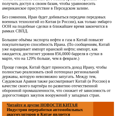
получать доступ к своим базам, чтобы уравновесить
американское присутствие в Персидском заливе.
Без сомнения, Иран будет добиваться передачи передовых
военных технологий из Китая (и России), как только эмбарго
ООН на подобные сделки в ближайшее время закончится в
рамках СВПД.
Большие объёмы экспорта нефти и газа в Китай повысят
покупательную способность Ирана. (По сообщениям, Китай
уже наращивает импорт иранской нефти; импорт, как
ожидается, достигнет уровня 856,0000 барреля в сутки в
марте, что на 129% больше, чем в феврале.)
Проще говоря, Китай будет приносить доход Ирану, чтобы
полностью реализовать свой потенциал региональной
державы, которую невозможно запугать. Между тем,
Саудовская Аравия также рассматривает Китай (и Россию) в
качестве своего партнёра по развитию отечественной
оборонной промышленности, что снижает её зависимость от
дорогостоящих закупок вооружений у западных стран.
Читайте и другие НОВОСТИ КИТАЯ
Индустрия переработки автомобильных
аккумуляторов в Китае является