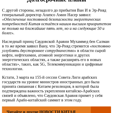
С другой стороны, незадолго до прибытия Ван И в Эр-Рияд
генеральный директор Aramco Амин Насер заявил:
«Обеспечение постоянной безопасности энергетических
потребностей Китая остаётся нашим высшим приоритетом
не только на ближайшие пять лет, но и на следующие 50 и
более».
Наследный принц Саудовской Аравии Мухаммед бен Салман
в то же время заявил Вану, что Эр-Рияд стремится
«постоянно
углублять двустороннее сотрудничество»
в области сырой
нефти, нефтехимии, атомной энергетики и других
энергетических областях, а также расширять его в новых
областях», таких, как 5G, Телекоммуникации и цифровые
технологии.
Кстати, 3 марта на 155-й сессии Совета Лиги арабских
государств на уровне министров иностранных дел была
принята связанная с Китаем резолюция, в которой была
подтверждена важность укрепления китайско-Арабских
связей и объявлено, что Саудовская Аравия примет у себя
первый Арабо-китайский саммит в этом году.
Читайте и другие НОВОСТИ КИТАЯ