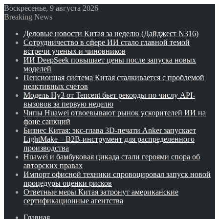
Воскресенье, 9 августа 2026
Breaking News
Деловые новости Китая за неделю (Дайджест N316)
Сотрудничество в сфере ИИ стало главной темой
встречи ученых и чиновников
ИИ DeepSeek повышает цены после запуска новых
моделей
Пенсионная система Китая сталкивается с проблемой
неактивных счетов
Модель Hy3 от Tencent бьет рекорды по числу API-
вызовов за первую неделю
Чипы Huawei отвоевывают рынок ускорителей ИИ на
фоне санкций
Бизнес Китая: экс-глава 3D-печати Anker запускает
LightMake – B2B-инструмент для распределенного
производства
Huawei и бамбуковая цикада стали героями спора об
авторских правах
Импорт офисной техники спровоцировал запуск новой
процедуры оценки рисков
Ответные меры Китая затронут американские
сертификационные агентства
Главная