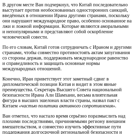
В другом месте Ван подчеркнул, что Китай последовательно
выступает против необоснованных односторонних санкций,
введённых в отношении Ирана другими странами, поскольку
они нарушают международное право, особенно основанное на
лжи и ложной информации. Которые являются аморальными
и непопулярными и представляют собой оскорбление
человеческой совести.
По его словам, Китай готов сотрудничать с Ираном и другими
странами, чтобы совместно противостоять актам запугивания
со стороны держав, поддерживать международное равенство
и справедливость и защищать основные нормы
международных отношений.
Конечно, Иран приветствует этот заметный сдвиг в
дипломатической позиции Китая и видит в этом явные
преимущества. Секретарь Высшего Совета национальной
безопасности Ирана Али Шамхани, весьма влиятельная
фигура в высших эшелонах власти страны, назвал пакт с
Китаем
«частью политики активного сопротивления».
Ван отметил, что настало время серьёзно поразмыслить над
плохими последствиями, причиняемыми региону внешним
вмешательством, и совместно изучить эффективные пути
поддержания долгосрочной региональной безопасности и