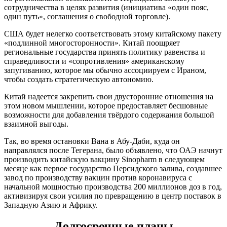
сотрудничества в целях развития (инициатива «один пояс,
один путь», соглашения о свободной торговле).
США будет нелегко соответствовать этому китайскому пакету
«подлинной многосторонности». Китай поощряет
региональные государства принять политику равенства и
справедливости и «сопротивления» американскому
запугиванию, которое мы обычно ассоциируем с Ираном,
чтобы создать стратегическую автономию.
Китай надеется закрепить свои двусторонние отношения на
этом новом мышлении, которое предоставляет бесшовные
возможности для добавления твёрдого содержания большой
взаимной выгоды.
Так, во время остановки Вана в Абу-Даби, куда он
направлялся после Тегерана, было объявлено, что ОАЭ начнут
производить китайскую вакцину Sinopharm в следующем
месяце как первое государство Персидского залива, создавшее
завод по производству вакцин против коронавируса с
начальной мощностью производства 200 миллионов доз в год,
активизируя свои усилия по превращению в центр поставок в
Западную Азию и Африку.
Долгосрочные планы