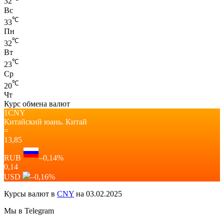
32
Вс
℃
33
Пн
℃
32
Вт
℃
23
Ср
℃
20
Чт
Курс обмена валют
1CNY
Китайский юань.
Китай
=
13,85
RUB
–0,14
%
0,14
USD
–0,16
%
Курсы валют в
CNY
на 03.02.2025
Мы в Telegram