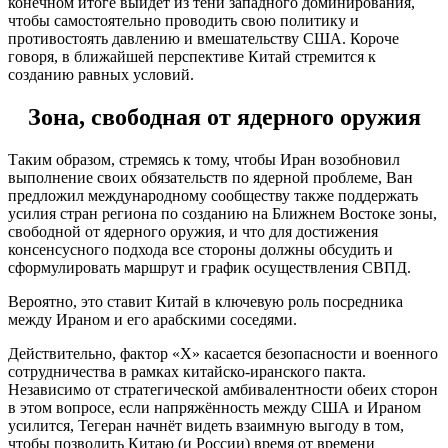
конечном итоге выйдет из тени западного доминирования,
чтобы самостоятельно проводить свою политику и
противостоять давлению и вмешательству США. Короче
говоря, в ближайшей перспективе Китай стремится к
созданию равных условий.
Зона, свободная от ядерного оружия
Таким образом, стремясь к тому, чтобы Иран возобновил
выполнение своих обязательств по ядерной проблеме, Ван
предложил международному сообществу также поддержать
усилия стран региона по созданию на Ближнем Востоке зоны,
свободной от ядерного оружия, и что для достижения
консенсусного подхода все стороны должны обсудить и
сформулировать маршрут и график осуществления СВПД.
Вероятно, это ставит Китай в ключевую роль посредника
между Ираном и его арабскими соседями.
Действительно, фактор «Х» касается безопасности и военного
сотрудничества в рамках китайско-иранского пакта.
Независимо от стратегической амбивалентности обеих сторон
в этом вопросе, если напряжённость между США и Ираном
усилится, Тегеран начнёт видеть взаимную выгоду в том,
чтобы позволить Китаю (и России) время от времени