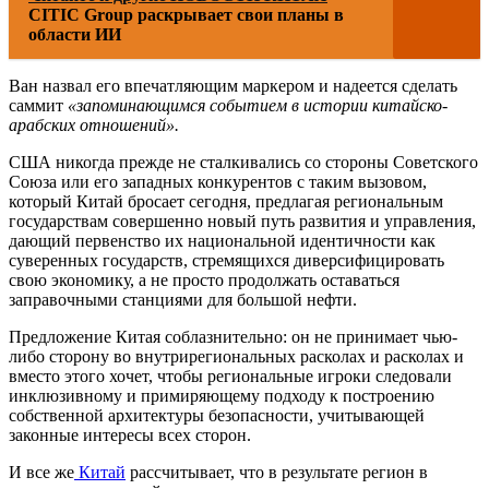
CITIC Group раскрывает свои планы в
области ИИ
Ван назвал его впечатляющим маркером и надеется сделать
саммит
«запоминающимся событием в истории китайско-
арабских отношений».
США никогда прежде не сталкивались со стороны Советского
Союза или его западных конкурентов с таким вызовом,
который Китай бросает сегодня, предлагая региональным
государствам совершенно новый путь развития и управления,
дающий первенство их национальной идентичности как
суверенных государств, стремящихся диверсифицировать
свою экономику, а не просто продолжать оставаться
заправочными станциями для большой нефти.
Предложение Китая соблазнительно: он не принимает чью-
либо сторону во внутрирегиональных расколах и расколах и
вместо этого хочет, чтобы региональные игроки следовали
инклюзивному и примиряющему подходу к построению
собственной архитектуры безопасности, учитывающей
законные интересы всех сторон.
И все же
Китай
рассчитывает, что в результате регион в