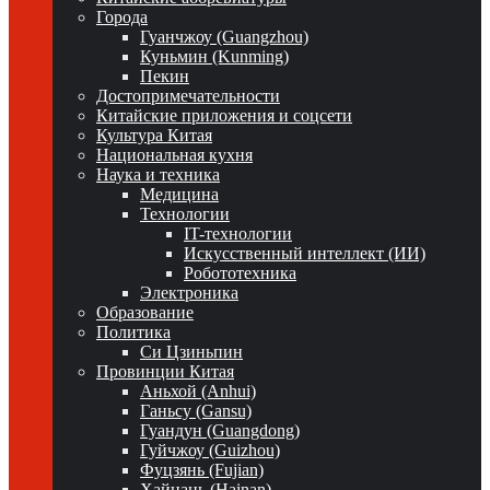
Города
Гуанчжоу (Guangzhou)
Куньмин (Kunming)
Пекин
Достопримечательности
Китайские приложения и соцсети
Культура Китая
Национальная кухня
Наука и техника
Медицина
Технологии
IT-технологии
Искусственный интеллект (ИИ)
Робототехника
Электроника
Образование
Политика
Си Цзиньпин
Провинции Китая
Аньхой (Anhui)
Ганьсу (Gansu)
Гуандун (Guangdong)
Гуйчжоу (Guizhou)
Фуцзянь (Fujian)
Хайнань (Hainan)