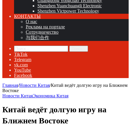
Guangdong Yongchao Technology
Shenzhen Yuanchuangli Electronic
Shenzhen Victpower Technology
КОНТАКТЫ
О нас
Реклама на портале
Сотрудничество
与我们合作
Поиск...
TikTok
Telegram
vk.com
YouTube
Facebook
Главная
/
Новости Китая
/
Китай ведёт долгую игру на Ближнем
Востоке
Новости Китая
Экономика Китая
Китай ведёт долгую игру на
Ближнем Востоке