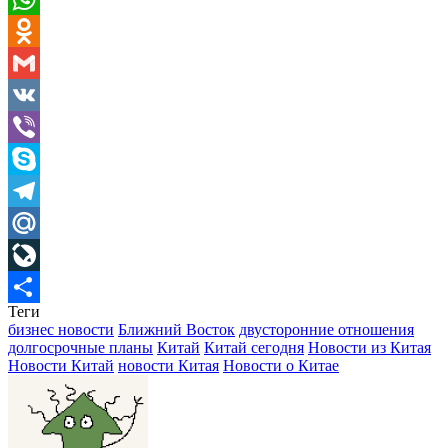
WhatsApp
Odnoklassniki
Gmail
VK
Viber
Skype
Telegram
Mail.Ru
LiveJournal
Теги
Отправить
бизнес новости
Ближний Восток
двусторонние отношения
долгосрочные планы
Китай
Китай сегодня
Новости из Китая
Новости Китай
новости Китая
Новости о Китае