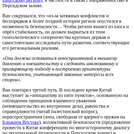
азиатскому региону
, в частности в связи с напряжённостью в
Персидском заливе.
Ван сокрушался, что «из-за затяжных конфликтов и
беспорядков в более поздней истории регион опустился в
низменность безопасности… Чтобы регион вышел из хаоса и
обрёл стабильность, он должен вырваться из тени
геополитического соперничества крупных держав и
самостоятельно исследовать пути развития, соответствующие
его региональным реалиям.
«Она должна оставаться невосприимчивой к внешнему
давлению и вмешательству и следовать инклюзивному и
примиряющему подходу к построению архитектуры
безопасности, учитывающей законные интересы всех
сторон».
Ван повторил третий путь. В последнее время Китай
выступает за «инициативу из пяти пунктов», основанную на
соблюдении принципов взаимного уважения
(невмешательство во внутренние дела), равенства и
справедливости (читай палестинский вопрос),
нераспространения (зона, свободная от ядерного оружия на
Ближнем Востоке
), коллективной безопасности (предложение
провести в Китае конференцию по многостороннему диалогу
по региональной безопасности в Персидском заливе) и