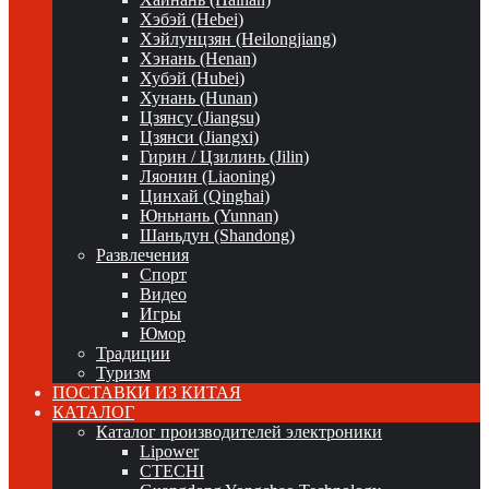
Хэбэй (Hebei)
Хэйлунцзян (Heilongjiang)
Хэнань (Henan)
Хубэй (Hubei)
Хунань (Hunan)
Цзянсу (Jiangsu)
Цзянси (Jiangxi)
Гирин / Цзилинь (Jilin)
Ляонин (Liaoning)
Цинхай (Qinghai)
Юньнань (Yunnan)
Шаньдун (Shandong)
Развлечения
Спорт
Видео
Игры
Юмор
Традиции
Туризм
ПОСТАВКИ ИЗ КИТАЯ
КАТАЛОГ
Каталог производителей электроники
Lipower
CTECHI