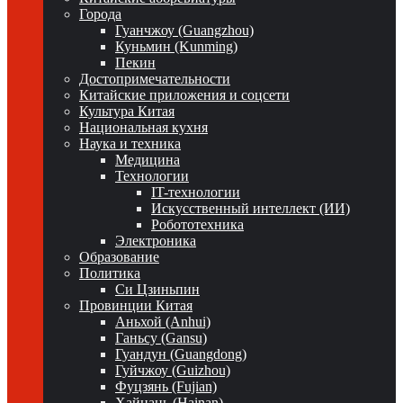
Города
Гуанчжоу (Guangzhou)
Куньмин (Kunming)
Пекин
Достопримечательности
Китайские приложения и соцсети
Культура Китая
Национальная кухня
Наука и техника
Медицина
Технологии
IT-технологии
Искусственный интеллект (ИИ)
Робототехника
Электроника
Образование
Политика
Си Цзиньпин
Провинции Китая
Аньхой (Anhui)
Ганьсу (Gansu)
Гуандун (Guangdong)
Гуйчжоу (Guizhou)
Фуцзянь (Fujian)
Хайнань (Hainan)