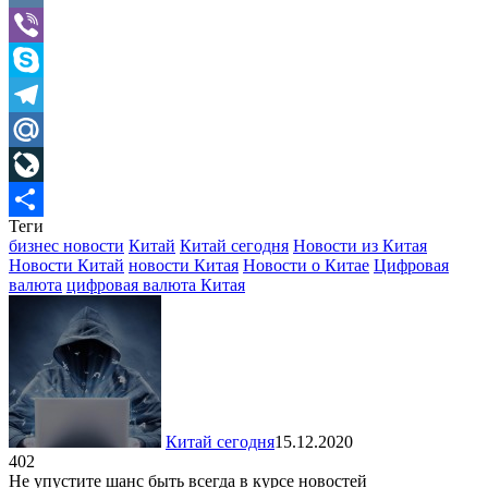
VK
Viber
Skype
Telegram
Mail.Ru
LiveJournal
Теги
Отправить
бизнес новости
Китай
Китай сегодня
Новости из Китая
Новости Китай
новости Китая
Новости о Китае
Цифровая
валюта
цифровая валюта Китая
Китай сегодня
15.12.2020
402
Не упустите шанс быть всегда в курсе новостей