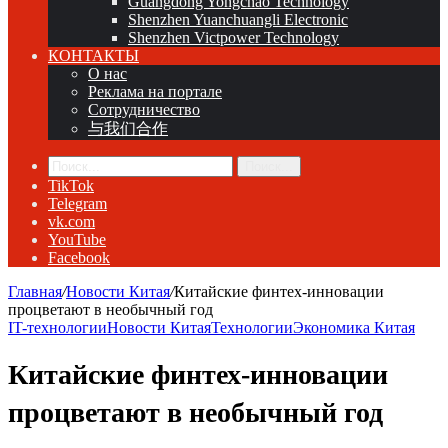
Guangdong Yongchao Technology
Shenzhen Yuanchuangli Electronic
Shenzhen Victpower Technology
КОНТАКТЫ
О нас
Реклама на портале
Сотрудничество
与我们合作
Поиск...
TikTok
Telegram
vk.com
YouTube
Facebook
Главная
/
Новости Китая
/
Китайские финтех-инновации
процветают в необычный год
IT-технологии
Новости Китая
Технологии
Экономика Китая
Китайские финтех-инновации
процветают в необычный год