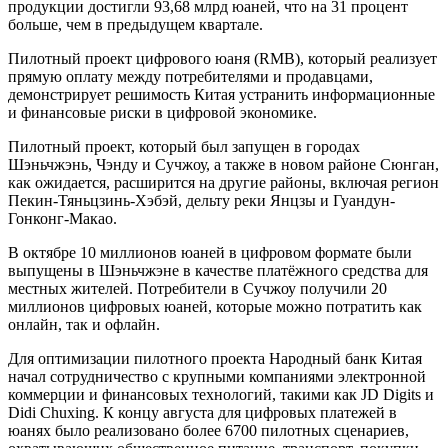
продукции достигли 93,68 млрд юаней, что на 31 процент
больше, чем в предыдущем квартале.
Пилотный проект цифрового юаня (RMB), который реализует
прямую оплату между потребителями и продавцами,
демонстрирует решимость Китая устранить информационные
и финансовые риски в цифровой экономике.
Пилотный проект, который был запущен в городах
Шэньчжэнь, Чэнду и Сучжоу, а также в новом районе Сюнган,
как ожидается, расширится на другие районы, включая регион
Пекин-Тяньцзинь-Хэбэй, дельту реки Янцзы и Гуандун-
Гонконг-Макао.
В октябре 10 миллионов юаней в цифровом формате были
выпущены в Шэньчжэне в качестве платёжного средства для
местных жителей. Потребители в Сучжоу получили 20
миллионов цифровых юаней, которые можно потратить как
онлайн, так и офлайн.
Для оптимизации пилотного проекта Народный банк Китая
начал сотрудничество с крупными компаниями электронной
коммерции и финансовых технологий, такими как JD Digits и
Didi Chuxing. К концу августа для цифровых платежей в
юанях было реализовано более 6700 пилотных сценариев,