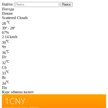
Найти:
Погода
Пекин
Scattered Clouds
℃
28
39º - 28º
67%
2.14 km/h
℃
39
Чт
℃
36
Пт
℃
32
Сб
℃
33
Вс
℃
34
Пн
Курс обмена валют
1CNY