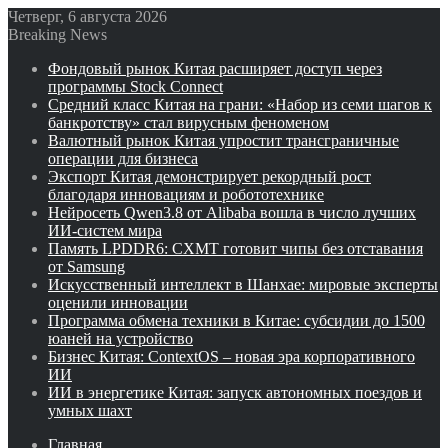
Четверг, 6 августа 2026
Breaking News
Фондовый рынок Китая расширяет доступ через
программы Stock Connect
Средний класс Китая на грани: «Набор из семи шагов к
банкротству» стал вирусным феноменом
Валютный рынок Китая упростит трансграничные
операции для бизнеса
Экспорт Китая демонстрирует рекордный рост
благодаря инновациям и робототехнике
Нейросеть Qwen3.8 от Alibaba вошла в число лучших
ИИ-систем мира
Память LPDDR6: CXMT готовит чипы без отставания
от Samsung
Искусственный интеллект в Шанхае: мировые эксперты
оценили инновации
Программа обмена техники в Китае: субсидии до 1500
юаней на устройство
Бизнес Китая: ContextOS – новая эра корпоративного
ИИ
ИИ в энергетике Китая: запуск автономных поездов и
умных шахт
Главная