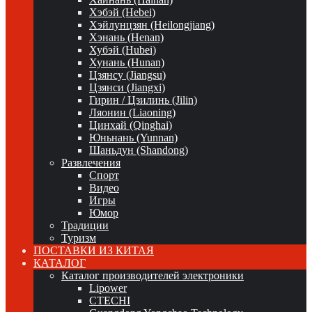
Хэбэй (Hebei)
Хэйлунцзян (Heilongjiang)
Хэнань (Henan)
Хубэй (Hubei)
Хунань (Hunan)
Цзянсу (Jiangsu)
Цзянси (Jiangxi)
Гирин / Цзилинь (Jilin)
Ляонин (Liaoning)
Цинхай (Qinghai)
Юньнань (Yunnan)
Шаньдун (Shandong)
Развлечения
Спорт
Видео
Игры
Юмор
Традиции
Туризм
ПОСТАВКИ ИЗ КИТАЯ
КАТАЛОГ
Каталог производителей электроники
Lipower
CTECHI