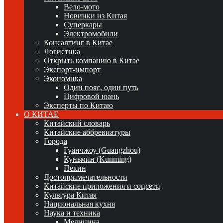
Вело-мото
Новинки из Китая
Суперкары
Электромобили
Консалтинг в Китае
Логистика
Открыть компанию в Китае
Экспорт-импорт
Экономика
Один пояс, один путь
Цифровой юань
Эксперты по Китаю
О КИТАЕ
Китайский словарь
Китайские аббревиатуры
Города
Гуанчжоу (Guangzhou)
Куньмин (Kunming)
Пекин
Достопримечательности
Китайские приложения и соцсети
Культура Китая
Национальная кухня
Наука и техника
Медицина