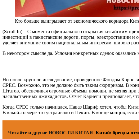
Кто больше выигрывает от экономического коридора Кит
(Scroll In) – С момента официального открытия китайским пре
инвестиций в пакистанские дороги, порты, электростанции и 
уделяет внимание своим национальным интересам, широко расп
В некотором смысле да. Условия конкретных сделок оказались 
Но новое крупное исследование, проведенное Фондом Карнеги
CPEC. Возможно, это не должно быть таким сюрпризом. В ко
Штатов, обеспечивая огромные объемы помощи, не меняя при 
насильственных джихадистов. Отчёт Карнеги предполагает, что
Когда CPEC только начинался, Наваз Шариф хотел, чтобы Кита
В какой-то мере это устраивало и Пекин. В конце концов, если
Читайте и другие НОВОСТИ КИТАЯ
Китай: бренды отм