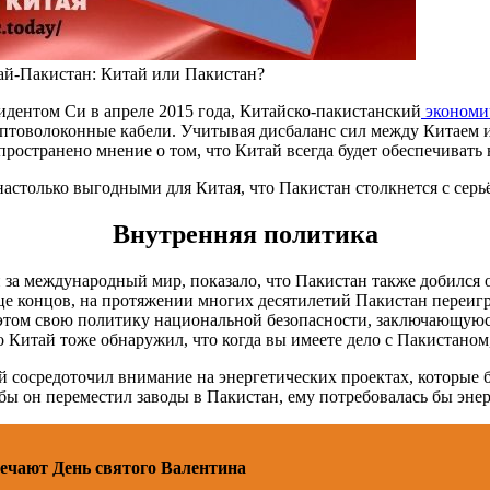
ай-Пакистан: Китай или Пакистан?
зидентом Си в апреле 2015 года, Китайско-пакистанский
экономи
оптоволоконные кабели. Учитывая дисбаланс сил между Китаем 
ространено мнение о том, что Китай всегда будет обеспечивать
настолько выгодными для Китая, что Пакистан столкнется с сер
Внутренняя политика
 за международный мир, показало, что Пакистан также добился
нце концов, на протяжении многих десятилетий Пакистан переи
этом свою политику национальной безопасности, заключающуюс
 Китай тоже обнаружил, что когда вы имеете дело с Пакистаном,
й сосредоточил внимание на энергетических проектах, которые 
 бы он переместил заводы в Пакистан, ему потребовалась бы эне
ечают День святого Валентина