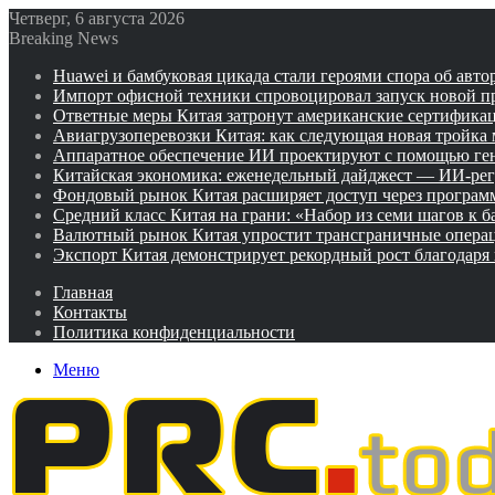
Четверг, 6 августа 2026
Breaking News
Huawei и бамбуковая цикада стали героями спора об авто
Импорт офисной техники спровоцировал запуск новой п
Ответные меры Китая затронут американские сертифика
Авиагрузоперевозки Китая: как следующая новая тройка
Аппаратное обеспечение ИИ проектируют с помощью ге
Китайская экономика: еженедельный дайджест — ИИ-рег
Фондовый рынок Китая расширяет доступ через программ
Средний класс Китая на грани: «Набор из семи шагов к 
Валютный рынок Китая упростит трансграничные операц
Экспорт Китая демонстрирует рекордный рост благодаря
Главная
Контакты
Политика конфиденциальности
Меню