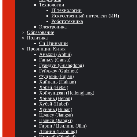
Технологии
IT-технологии
Искусственный интеллект (ИИ)
Робототехника
Электроника
Образование
Политика
Си Цзиньпин
Провинции Китая
Аньхой (Anhui)
Ганьсу (Gansu)
Гуандун (Guangdong)
Гуйчжоу (Guizhou)
Фуцзянь (Fujian)
Хайнань (Hainan)
Хэбэй (Hebei)
Хэйлунцзян (Heilongjiang)
Хэнань (Henan)
Хубэй (Hubei)
Хунань (Hunan)
Цзянсу (Jiangsu)
Цзянси (Jiangxi)
Гирин / Цзилинь (Jilin)
Ляонин (Liaoning)
Цинхай (Qinghai)