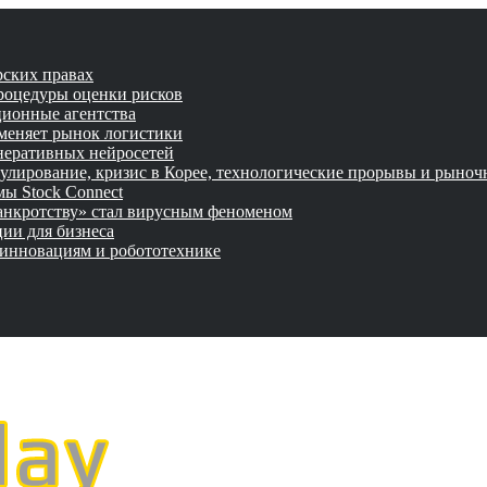
рских правах
роцедуры оценки рисков
ционные агентства
 меняет рынок логистики
неративных нейросетей
улирование, кризис в Корее, технологические прорывы и рыно
ы Stock Connect
банкротству» стал вирусным феноменом
ии для бизнеса
 инновациям и робототехнике