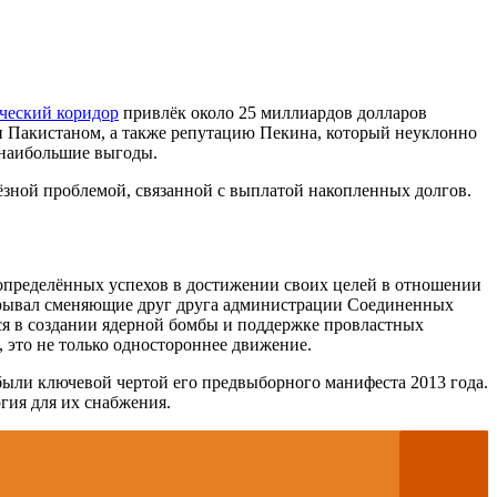
ческий коридор
привлёк около 25 миллиардов долларов
и Пакистаном, а также репутацию Пекина, который неуклонно
 наибольшие выгоды.
ьёзной проблемой, связанной с выплатой накопленных долгов.
 определённых успехов в достижении своих целей в отношении
грывал сменяющие друг друга администрации Соединенных
я в создании ядерной бомбы и поддержке провластных
 это не только одностороннее движение.
были ключевой чертой его предвыборного манифеста 2013 года.
ргия для их снабжения.