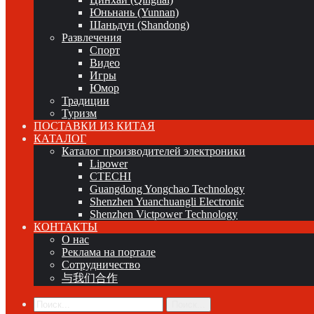
Юньнань (Yunnan)
Шаньдун (Shandong)
Развлечения
Спорт
Видео
Игры
Юмор
Традиции
Туризм
ПОСТАВКИ ИЗ КИТАЯ
КАТАЛОГ
Каталог производителей электроники
Lipower
CTECHI
Guangdong Yongchao Technology
Shenzhen Yuanchuangli Electronic
Shenzhen Victpower Technology
КОНТАКТЫ
О нас
Реклама на портале
Сотрудничество
与我们合作
Поиск...