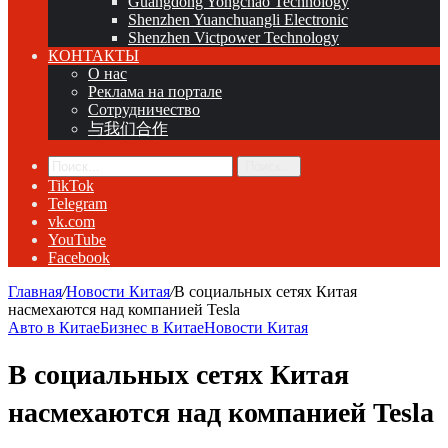
Guangdong Yongchao Technology
Shenzhen Yuanchuangli Electronic
Shenzhen Victpower Technology
КОНТАКТЫ
О нас
Реклама на портале
Сотрудничество
与我们合作
Поиск...
TikTok
Telegram
vk.com
YouTube
Facebook
Главная
/
Новости Китая
/
В социальных сетях Китая
насмехаются над компанией Tesla
Авто в Китае
Бизнес в Китае
Новости Китая
В социальных сетях Китая
насмехаются над компанией Tesla