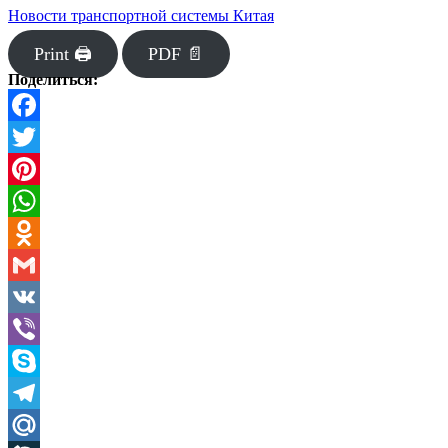
Новости транспортной системы Китая
Print 🖨
PDF 📄
Поделиться:
Facebook
Twitter
Pinterest
WhatsApp
Odnoklassniki
Gmail
VK
Viber
Skype
Telegram