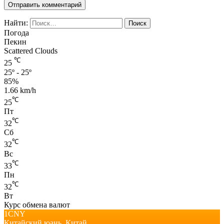
Найти:
Погода
Пекин
Scattered Clouds
℃
25
25º - 25º
85%
1.66 km/h
℃
25
Пт
℃
32
Сб
℃
32
Вс
℃
33
Пн
℃
32
Вт
Курс обмена валют
1CNY
Китайский юань.
Китай