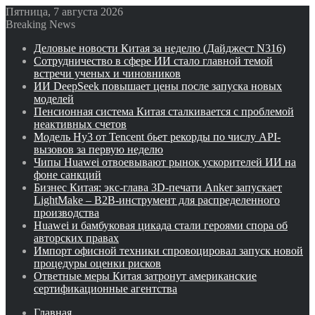
Пятница, 7 августа 2026
Breaking News
Деловые новости Китая за неделю (Дайджест N316)
Сотрудничество в сфере ИИ стало главной темой
встречи ученых и чиновников
ИИ DeepSeek повышает цены после запуска новых
моделей
Пенсионная система Китая сталкивается с проблемой
неактивных счетов
Модель Hy3 от Tencent бьет рекорды по числу API-
вызовов за первую неделю
Чипы Huawei отвоевывают рынок ускорителей ИИ на
фоне санкций
Бизнес Китая: экс-глава 3D-печати Anker запускает
LightMake – B2B-инструмент для распределенного
производства
Huawei и бамбуковая цикада стали героями спора об
авторских правах
Импорт офисной техники спровоцировал запуск новой
процедуры оценки рисков
Ответные меры Китая затронут американские
сертификационные агентства
Главная