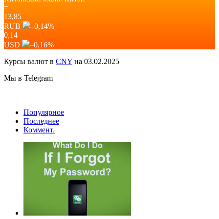
=
13,85
RUB
–0,14
%
0,14
USD
–0,16
%
Курсы валют в
CNY
на 03.02.2025
Мы в Telegram
Популярное
Последнее
Коммент.