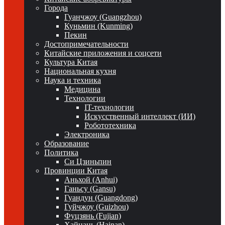
Города
Гуанчжоу (Guangzhou)
Куньмин (Kunming)
Пекин
Достопримечательности
Китайские приложения и соцсети
Культура Китая
Национальная кухня
Наука и техника
Медицина
Технологии
IT-технологии
Искусственный интеллект (ИИ)
Робототехника
Электроника
Образование
Политика
Си Цзиньпин
Провинции Китая
Аньхой (Anhui)
Ганьсу (Gansu)
Гуандун (Guangdong)
Гуйчжоу (Guizhou)
Фуцзянь (Fujian)
Хайнань (Hainan)