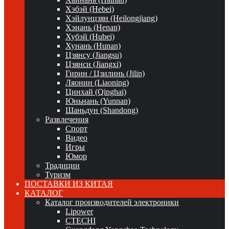
Хэбэй (Hebei)
Хэйлунцзян (Heilongjiang)
Хэнань (Henan)
Хубэй (Hubei)
Хунань (Hunan)
Цзянсу (Jiangsu)
Цзянси (Jiangxi)
Гирин / Цзилинь (Jilin)
Ляонин (Liaoning)
Цинхай (Qinghai)
Юньнань (Yunnan)
Шаньдун (Shandong)
Развлечения
Спорт
Видео
Игры
Юмор
Традиции
Туризм
ПОСТАВКИ ИЗ КИТАЯ
КАТАЛОГ
Каталог производителей электроники
Lipower
CTECHI