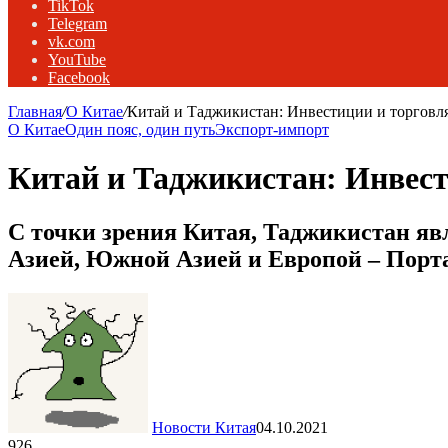
TikTok
Telegram
vk.com
YouTube
Facebook
Главная
/
О Китае
/
Китай и Таджикистан: Инвестиции и торговл
О Китае
Один пояс, один путь
Экспорт-импорт
Китай и Таджикистан: Инвест
С точки зрения Китая, Таджикистан я
Азией, Южной Азией и Европой – Пор
Новости Китая
04.10.2021
926