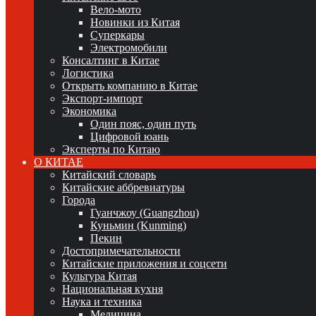
Вело-мото
Новинки из Китая
Суперкары
Электромобили
Консалтинг в Китае
Логистика
Открыть компанию в Китае
Экспорт-импорт
Экономика
Один пояс, один путь
Цифровой юань
Эксперты по Китаю
О КИТАЕ
Китайский словарь
Китайские аббревиатуры
Города
Гуанчжоу (Guangzhou)
Куньмин (Kunming)
Пекин
Достопримечательности
Китайские приложения и соцсети
Культура Китая
Национальная кухня
Наука и техника
Медицина