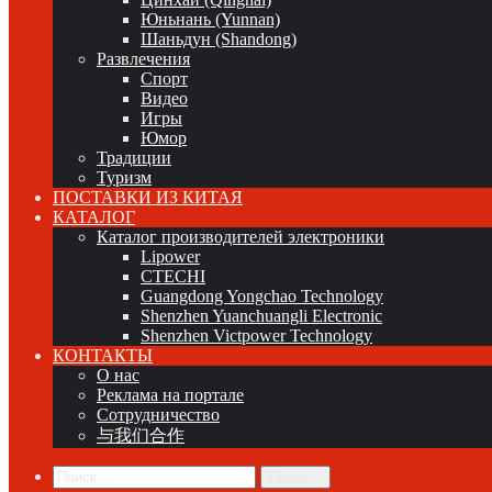
Юньнань (Yunnan)
Шаньдун (Shandong)
Развлечения
Спорт
Видео
Игры
Юмор
Традиции
Туризм
ПОСТАВКИ ИЗ КИТАЯ
КАТАЛОГ
Каталог производителей электроники
Lipower
CTECHI
Guangdong Yongchao Technology
Shenzhen Yuanchuangli Electronic
Shenzhen Victpower Technology
КОНТАКТЫ
О нас
Реклама на портале
Сотрудничество
与我们合作
Поиск...