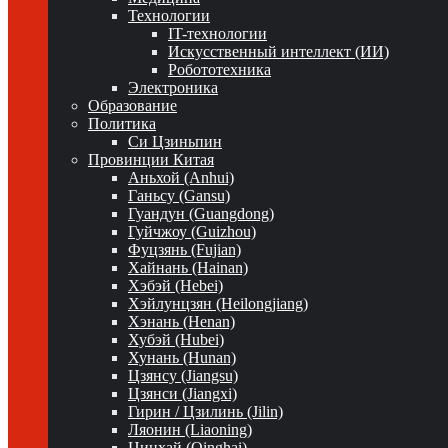
Технологии
IT-технологии
Искусственный интеллект (ИИ)
Робототехника
Электроника
Образование
Политика
Си Цзиньпин
Провинции Китая
Аньхой (Anhui)
Ганьсу (Gansu)
Гуандун (Guangdong)
Гуйчжоу (Guizhou)
Фуцзянь (Fujian)
Хайнань (Hainan)
Хэбэй (Hebei)
Хэйлунцзян (Heilongjiang)
Хэнань (Henan)
Хубэй (Hubei)
Хунань (Hunan)
Цзянсу (Jiangsu)
Цзянси (Jiangxi)
Гирин / Цзилинь (Jilin)
Ляонин (Liaoning)
Цинхай (Qinghai)