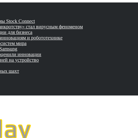
ы Stock Connect
банкротству» стал вирусным феноменом
ии для бизнеса
 инновациям и робототехнике
-систем мира
 Samsung
 оценили инновации
ней на устройство
мных шахт