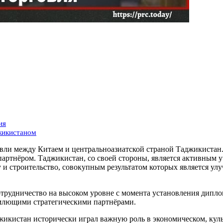
ия
жикистаном
ли между Китаем и центральноазиатской страной Таджикистан.
тнёром. Таджикистан, со своей стороны, является активным уч
и строительство, совокупным результатом которых является ул
трудничество на высоком уровне с момента установления дипл
емлющими стратегическими партнёрами.
жикистан исторически играл важную роль в экономическом, ку