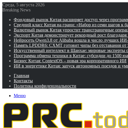
Среда, 5 августа 2026
Breaking News
Фондовый рынок Китая расширяет доступ через программ
Средний класс Китая на грани: «Набор из семи шагов к 
Валютный рынок Китая упростит трансграничные операц
Экспорт Китая демонстрирует рекордный рост благодаря
Нейросеть Qwen3.8 от Alibaba вошла в число лучших ИИ
Память LPDDR6: CXMT готовит чипы без отставания от
Искусственный интеллект в Шанхае: мировые эксперты
Программа обмена техники в Китае: субсидии до 1500 юа
Бизнес Китая: ContextOS – новая эра корпоративного ИИ
ИИ в энергетике Китая: запуск автономных поездов и у
Главная
Контакты
Политика конфиденциальности
Меню