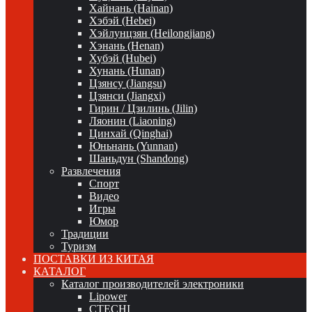
Хайнань (Hainan)
Хэбэй (Hebei)
Хэйлунцзян (Heilongjiang)
Хэнань (Henan)
Хубэй (Hubei)
Хунань (Hunan)
Цзянсу (Jiangsu)
Цзянси (Jiangxi)
Гирин / Цзилинь (Jilin)
Ляонин (Liaoning)
Цинхай (Qinghai)
Юньнань (Yunnan)
Шаньдун (Shandong)
Развлечения
Спорт
Видео
Игры
Юмор
Традиции
Туризм
ПОСТАВКИ ИЗ КИТАЯ
КАТАЛОГ
Каталог производителей электроники
Lipower
CTECHI