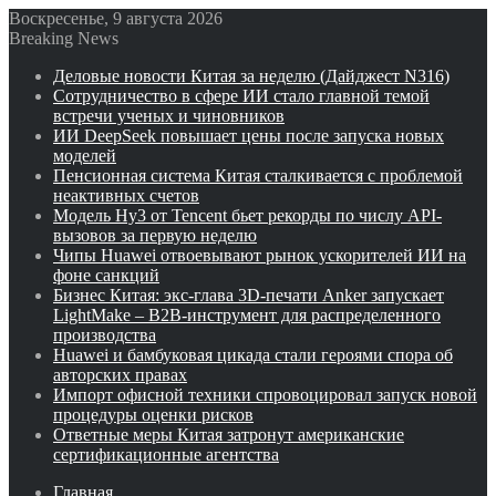
Воскресенье, 9 августа 2026
Breaking News
Деловые новости Китая за неделю (Дайджест N316)
Сотрудничество в сфере ИИ стало главной темой
встречи ученых и чиновников
ИИ DeepSeek повышает цены после запуска новых
моделей
Пенсионная система Китая сталкивается с проблемой
неактивных счетов
Модель Hy3 от Tencent бьет рекорды по числу API-
вызовов за первую неделю
Чипы Huawei отвоевывают рынок ускорителей ИИ на
фоне санкций
Бизнес Китая: экс-глава 3D-печати Anker запускает
LightMake – B2B-инструмент для распределенного
производства
Huawei и бамбуковая цикада стали героями спора об
авторских правах
Импорт офисной техники спровоцировал запуск новой
процедуры оценки рисков
Ответные меры Китая затронут американские
сертификационные агентства
Главная