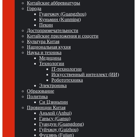
Китайские аббревиатуры
Города
Гуанчжоу (Guangzhou)
Куньмин (Kunming)
Пекин
Достопримечательности
Китайские приложения и соцсети
Культура Китая
Национальная кухня
Наука и техника
Медицина
Технологии
IT-технологии
Искусственный интеллект (ИИ)
Робототехника
Электроника
Образование
Политика
Си Цзиньпин
Провинции Китая
Аньхой (Anhui)
Ганьсу (Gansu)
Гуандун (Guangdong)
Гуйчжоу (Guizhou)
Фуцзянь (Fujian)