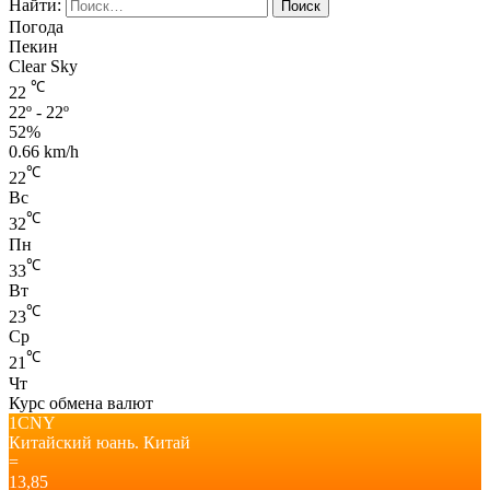
Найти:
Погода
Пекин
Clear Sky
℃
22
22º - 22º
52%
0.66 km/h
℃
22
Вс
℃
32
Пн
℃
33
Вт
℃
23
Ср
℃
21
Чт
Курс обмена валют
1CNY
Китайский юань.
Китай
=
13,85