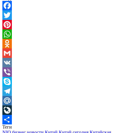
Facebook
Twitter
Pinterest
WhatsApp
Odnoklassniki
Gmail
VK
Viber
Skype
Telegram
Mail.Ru
LiveJournal
Теги
Отправить
NIO
бизнес новости
Китай
Китай сегодня
Китайская