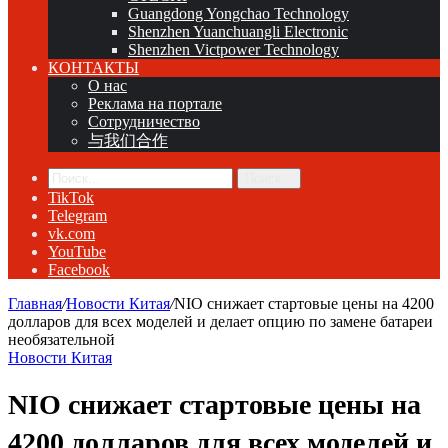
Guangdong Yongchao Technology
Shenzhen Yuanchuangli Electronic
Shenzhen Victpower Technology
КОНТАКТЫ
О нас
Реклама на портале
Сотрудничество
与我们合作
Поиск...
TikTok
Telegram
vk.com
YouTube
Facebook
Главная
/
Новости Китая
/
NIO снижает стартовые цены на 4200
долларов для всех моделей и делает опцию по замене батареи
необязательной
Новости Китая
NIO снижает стартовые цены на
4200 долларов для всех моделей и