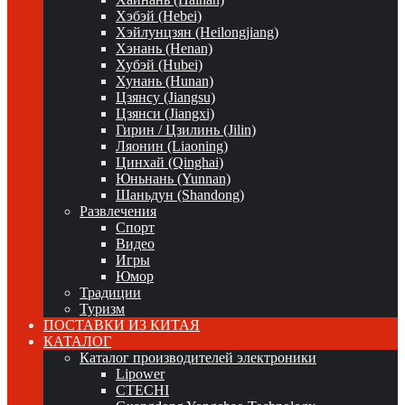
Хэбэй (Hebei)
Хэйлунцзян (Heilongjiang)
Хэнань (Henan)
Хубэй (Hubei)
Хунань (Hunan)
Цзянсу (Jiangsu)
Цзянси (Jiangxi)
Гирин / Цзилинь (Jilin)
Ляонин (Liaoning)
Цинхай (Qinghai)
Юньнань (Yunnan)
Шаньдун (Shandong)
Развлечения
Спорт
Видео
Игры
Юмор
Традиции
Туризм
ПОСТАВКИ ИЗ КИТАЯ
КАТАЛОГ
Каталог производителей электроники
Lipower
CTECHI