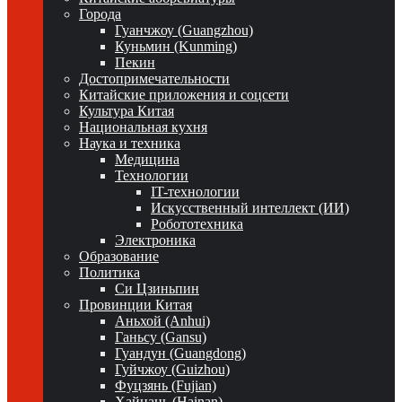
Города
Гуанчжоу (Guangzhou)
Куньмин (Kunming)
Пекин
Достопримечательности
Китайские приложения и соцсети
Культура Китая
Национальная кухня
Наука и техника
Медицина
Технологии
IT-технологии
Искусственный интеллект (ИИ)
Робототехника
Электроника
Образование
Политика
Си Цзиньпин
Провинции Китая
Аньхой (Anhui)
Ганьсу (Gansu)
Гуандун (Guangdong)
Гуйчжоу (Guizhou)
Фуцзянь (Fujian)
Хайнань (Hainan)