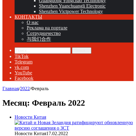
Guangdong Yongchao Technology
Shenzhen Yuanchuangli Electronic
Shenzhen Victpower Technology
КОНТАКТЫ
О нас
Реклама на портале
Сотрудничество
与我们合作
Поиск...
TikTok
Telegram
vk.com
YouTube
Facebook
Главная
/
2022
/
Февраль
Месяц:
Февраль 2022
Новости Китая
Новости Китая
17.02.2022