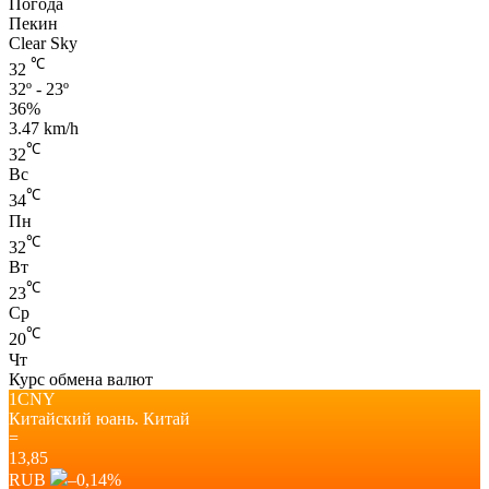
Погода
Пекин
Clear Sky
℃
32
32º - 23º
36%
3.47 km/h
℃
32
Вс
℃
34
Пн
℃
32
Вт
℃
23
Ср
℃
20
Чт
Курс обмена валют
1CNY
Китайский юань.
Китай
=
13,85
RUB
–0,14
%