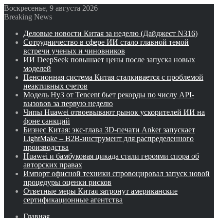
Воскресенье, 9 августа 2026
Breaking News
Деловые новости Китая за неделю (Дайджест N316)
Сотрудничество в сфере ИИ стало главной темой
встречи ученых и чиновников
ИИ DeepSeek повышает цены после запуска новых
моделей
Пенсионная система Китая сталкивается с проблемой
неактивных счетов
Модель Hy3 от Tencent бьет рекорды по числу API-
вызовов за первую неделю
Чипы Huawei отвоевывают рынок ускорителей ИИ на
фоне санкций
Бизнес Китая: экс-глава 3D-печати Anker запускает
LightMake – B2B-инструмент для распределенного
производства
Huawei и бамбуковая цикада стали героями спора об
авторских правах
Импорт офисной техники спровоцировал запуск новой
процедуры оценки рисков
Ответные меры Китая затронут американские
сертификационные агентства
Главная