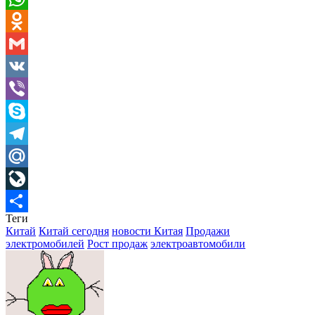
WhatsApp
Odnoklassniki
Gmail
VK
Viber
Skype
Telegram
Mail.Ru
LiveJournal
Теги
Отправить
Китай
Китай сегодня
новости Китая
Продажи
электромобилей
Рост продаж
электроавтомобили