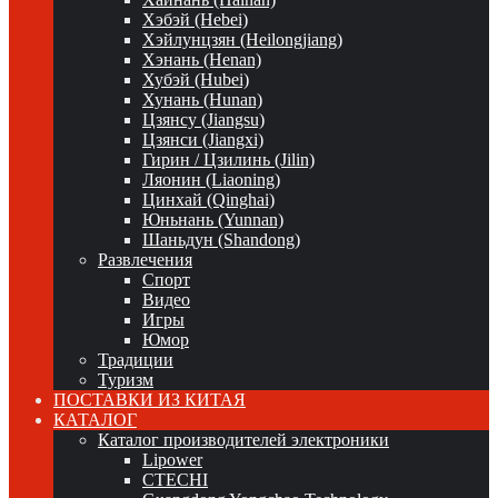
Хэбэй (Hebei)
Хэйлунцзян (Heilongjiang)
Хэнань (Henan)
Хубэй (Hubei)
Хунань (Hunan)
Цзянсу (Jiangsu)
Цзянси (Jiangxi)
Гирин / Цзилинь (Jilin)
Ляонин (Liaoning)
Цинхай (Qinghai)
Юньнань (Yunnan)
Шаньдун (Shandong)
Развлечения
Спорт
Видео
Игры
Юмор
Традиции
Туризм
ПОСТАВКИ ИЗ КИТАЯ
КАТАЛОГ
Каталог производителей электроники
Lipower
CTECHI