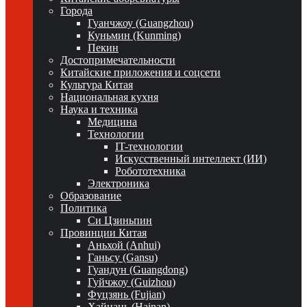
Города
Гуанчжоу (Guangzhou)
Куньмин (Kunming)
Пекин
Достопримечательности
Китайские приложения и соцсети
Культура Китая
Национальная кухня
Наука и техника
Медицина
Технологии
IT-технологии
Искусственный интеллект (ИИ)
Робототехника
Электроника
Образование
Политика
Си Цзиньпин
Провинции Китая
Аньхой (Anhui)
Ганьсу (Gansu)
Гуандун (Guangdong)
Гуйчжоу (Guizhou)
Фуцзянь (Fujian)
Хайнань (Hainan)