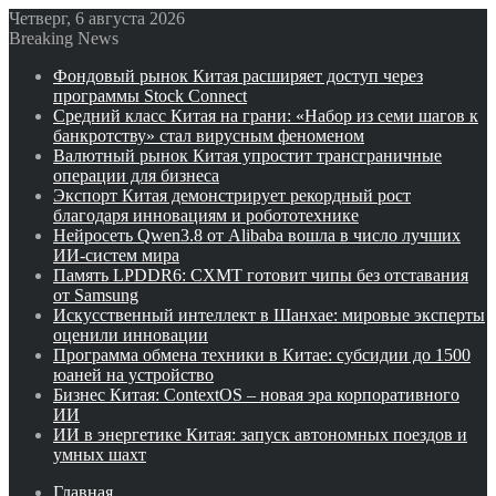
Четверг, 6 августа 2026
Breaking News
Фондовый рынок Китая расширяет доступ через
программы Stock Connect
Средний класс Китая на грани: «Набор из семи шагов к
банкротству» стал вирусным феноменом
Валютный рынок Китая упростит трансграничные
операции для бизнеса
Экспорт Китая демонстрирует рекордный рост
благодаря инновациям и робототехнике
Нейросеть Qwen3.8 от Alibaba вошла в число лучших
ИИ-систем мира
Память LPDDR6: CXMT готовит чипы без отставания
от Samsung
Искусственный интеллект в Шанхае: мировые эксперты
оценили инновации
Программа обмена техники в Китае: субсидии до 1500
юаней на устройство
Бизнес Китая: ContextOS – новая эра корпоративного
ИИ
ИИ в энергетике Китая: запуск автономных поездов и
умных шахт
Главная