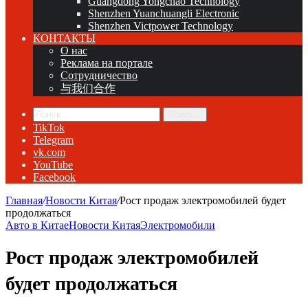
Guangdong Yongchao Technology
Shenzhen Yuanchuangli Electronic
Shenzhen Victpower Technology
КОНТАКТЫ
О нас
Реклама на портале
Сотрудничество
与我们合作
Поиск...
TikTok
Telegram
vk.com
YouTube
Facebook
Главная
/
Новости Китая
/
Рост продаж электромобилей будет
продолжаться
Авто в Китае
Новости Китая
Электромобили
Рост продаж электромобилей
будет продолжаться